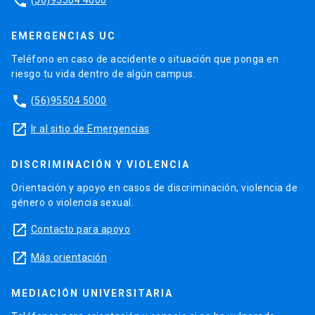
phone
EMERGENCIAS UC
Teléfono en caso de accidente o situación que ponga en
riesgo tu vida dentro de algún campus.
phone
(56)95504 5000
launch
Ir al sitio de Emergencias
DISCRIMINACIÓN Y VIOLENCIA
Orientación y apoyo en casos de discriminación, violencia de
género o violencia sexual.
launch
Contacto para apoyo
launch
Más orientación
MEDIACIÓN UNIVERSITARIA