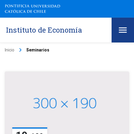
Instituto de Economía
keyboard_arrow_right
Inicio
Seminarios