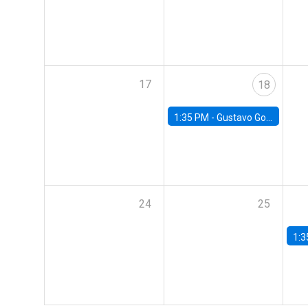
17
18
1:35 PM -
Gustavo González, Banco Central de Chile
24
25
1:3