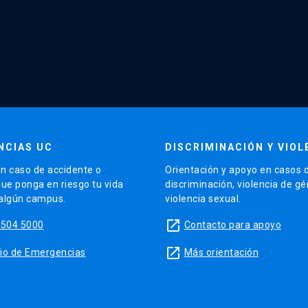
NCIAS UC
DISCRIMINACIÓN Y VIOL
n caso de accidente o
Orientación y apoyo en casos 
que ponga en riesgo tu vida
discriminación, violencia de g
 algún campus.
violencia sexual.
launch
5504 5000
Contacto para apoyo
launch
sitio de Emergencias
Más orientación