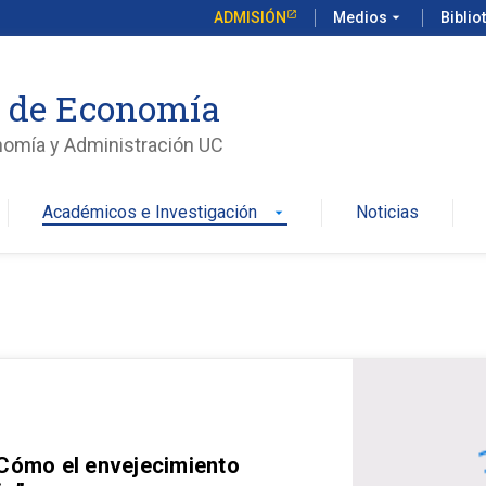
ADMISIÓN
Medios
arrow_drop_down
Biblio
o de Economía
nomía y Administración UC
Académicos e Investigación
Noticias
arrow_drop_down
 Cómo el envejecimiento