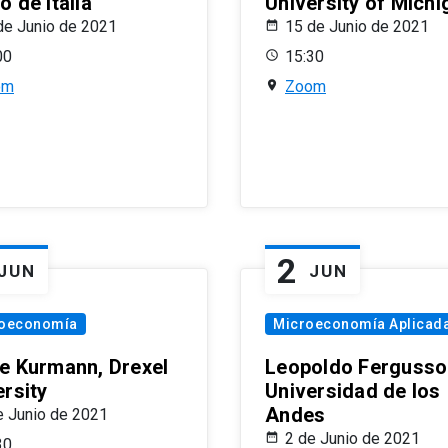
 de Italia
University of Michi
de Junio de 2021
15 de Junio de 2021
00
15:30
om
Zoom
2
JUN
JUN
oeconomía
Microeconomía Aplicad
e Kurmann, Drexel
Leopoldo Fergusso
ersity
Universidad de los
Andes
e Junio de 2021
2 de Junio de 2021
30