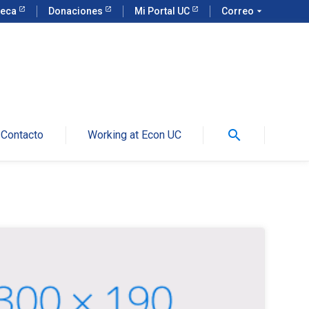
teca
Donaciones
Mi Portal UC
Correo
arrow_drop_down
search
Contacto
Working at Econ UC