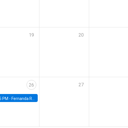
19
20
27
26
5 PM -
Fernanda Rojas Ampuero, University of Wisconsin-Madison