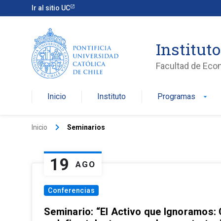
Ir al sitio UC
Institut
Facultad de Eco
Inicio
Instituto
Programas
arrow_drop_down
keyboard_arrow_right
Inicio
Seminarios
19
AGO
Conferencias
Seminario: “El Activo que Ignoramos: