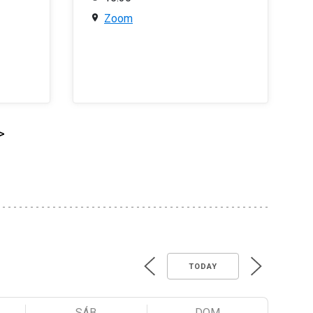
Zoom
>
TODAY
SÁB
DOM