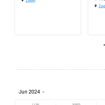
Zoom
Zo
LUN
MAR