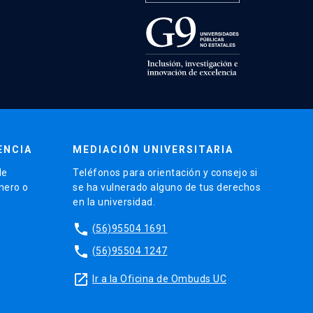
ENCIA
MEDIACIÓN UNIVERSITARIA
de
Teléfonos para orientación y consejo si
énero o
se ha vulnerado alguno de tus derechos
en la universidad.
phone
(56)95504 1691
phone
(56)95504 1247
launch
Ir a la Oficina de Ombuds UC