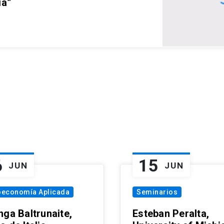
ia”
6
15
JUN
JUN
oeconomía Aplicada
Seminarios
nga Baltrunaite,
Esteban Peralta,