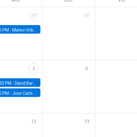
30
29
5 PM -
Mateo Uribe-Castro, Universidad de los Andes (Colombia)
6
5
20 PM -
David Bardey, Universidad de los Andes - CEDE
5 PM -
Jose Carlo Bermudez, UC (ME) & World Bank
12
13