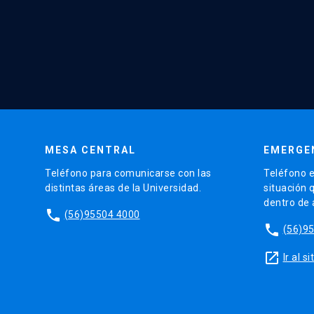
MESA CENTRAL
EMERGE
Teléfono para comunicarse con las
Teléfono e
distintas áreas de la Universidad.
situación 
dentro de
phone
(56)95504 4000
phone
(56)9
launch
Ir al 