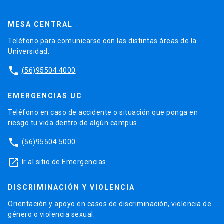
MESA CENTRAL
Teléfono para comunicarse con las distintas áreas de la
Universidad.
phone
(56)95504 4000
EMERGENCIAS UC
Teléfono en caso de accidente o situación que ponga en
riesgo tu vida dentro de algún campus.
phone
(56)95504 5000
launch
Ir al sitio de Emergencias
DISCRIMINACIÓN Y VIOLENCIA
Orientación y apoyo en casos de discriminación, violencia de
género o violencia sexual.