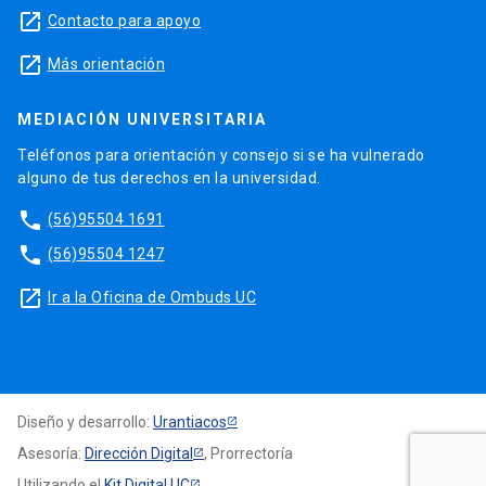
launch
Contacto para apoyo
launch
Más orientación
MEDIACIÓN UNIVERSITARIA
Teléfonos para orientación y consejo si se ha vulnerado
alguno de tus derechos en la universidad.
phone
(56)95504 1691
phone
(56)95504 1247
launch
Ir a la Oficina de Ombuds UC
Diseño y desarrollo:
Urantiacos
Asesoría:
Dirección Digital
, Prorrectoría
Utilizando el
Kit Digital UC