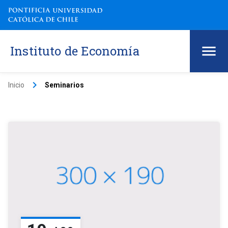
Instituto de Economía
keyboard_arrow_right
Inicio
Seminarios