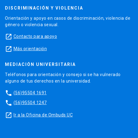
DISCRIMINACIÓN Y VIOLENCIA
Orientación y apoyo en casos de discriminación, violencia de
género o violencia sexual.
launch
Contacto para apoyo
launch
Más orientación
MEDIACIÓN UNIVERSITARIA
Teléfonos para orientación y consejo si se ha vulnerado
alguno de tus derechos en la universidad.
phone
(56)95504 1691
phone
(56)95504 1247
launch
Ir a la Oficina de Ombuds UC