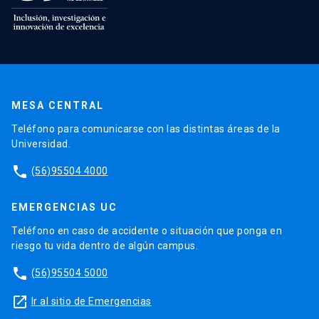
MESA CENTRAL
Teléfono para comunicarse con las distintas áreas de la
Universidad.
phone
(56)95504 4000
EMERGENCIAS UC
Teléfono en caso de accidente o situación que ponga en
riesgo tu vida dentro de algún campus.
phone
(56)95504 5000
launch
Ir al sitio de Emergencias