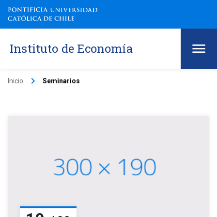
Instituto de Economía
keyboard_arrow_right
Inicio
Seminarios