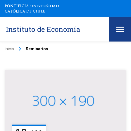
Instituto de Economía
keyboard_arrow_right
Inicio
Seminarios