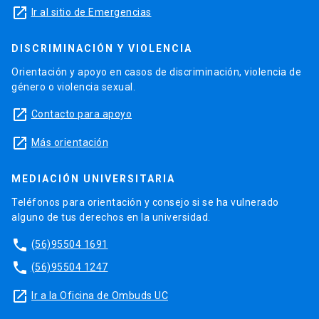
launch
Ir al sitio de Emergencias
DISCRIMINACIÓN Y VIOLENCIA
Orientación y apoyo en casos de discriminación, violencia de
género o violencia sexual.
launch
Contacto para apoyo
launch
Más orientación
MEDIACIÓN UNIVERSITARIA
Teléfonos para orientación y consejo si se ha vulnerado
alguno de tus derechos en la universidad.
phone
(56)95504 1691
phone
(56)95504 1247
launch
Ir a la Oficina de Ombuds UC