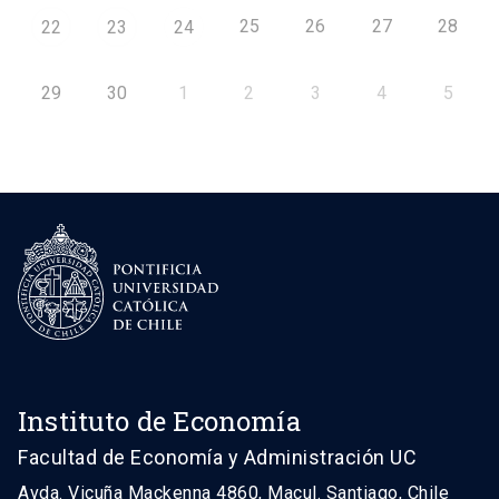
25
26
27
28
22
23
24
29
30
1
2
3
4
5
Instituto de Economía
Facultad de Economía y Administración UC
Avda. Vicuña Mackenna 4860, Macul. Santiago, Chile