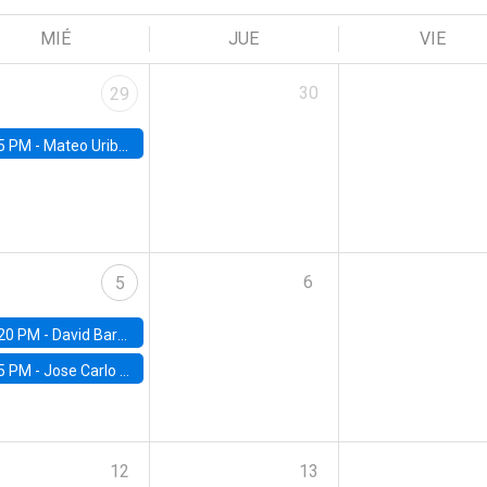
MIÉ
JUE
VIE
30
29
5 PM -
Mateo Uribe-Castro, Universidad de los Andes (Colombia)
6
5
20 PM -
David Bardey, Universidad de los Andes - CEDE
5 PM -
Jose Carlo Bermudez, UC (ME) & World Bank
12
13