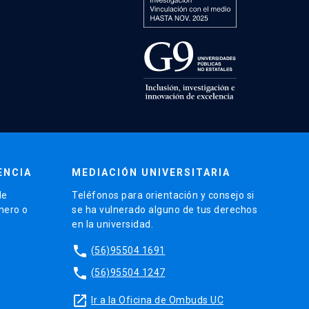
ENCIA
MEDIACIÓN UNIVERSITARIA
de
Teléfonos para orientación y consejo si
énero o
se ha vulnerado alguno de tus derechos
en la universidad.
phone
(56)95504 1691
phone
(56)95504 1247
launch
Ir a la Oficina de Ombuds UC