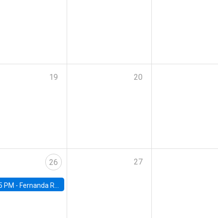
19
20
27
26
5 PM -
Fernanda Rojas Ampuero, University of Wisconsin-Madison