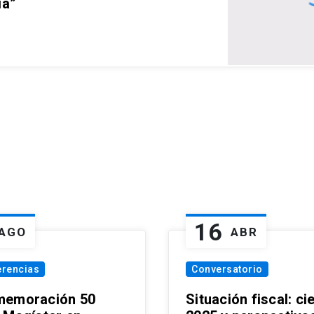
ia”
16
AGO
ABR
erencias
Conversatorio
emoración 50
Situación fiscal: ci