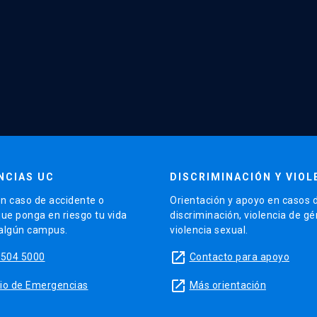
NCIAS UC
DISCRIMINACIÓN Y VIOL
n caso de accidente o
Orientación y apoyo en casos 
que ponga en riesgo tu vida
discriminación, violencia de g
 algún campus.
violencia sexual.
launch
5504 5000
Contacto para apoyo
launch
sitio de Emergencias
Más orientación