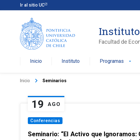
Ir al sitio UC
Institut
Facultad de Eco
Inicio
Instituto
Programas
arrow_drop_down
keyboard_arrow_right
Inicio
Seminarios
19
AGO
Conferencias
Seminario: “El Activo que Ignoramos: