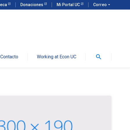
teca
Donaciones
Mi Portal UC
Correo
arrow_drop_down
search
Contacto
Working at Econ UC