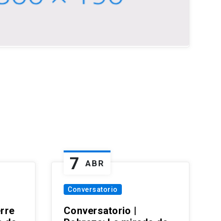
7
ABR
Conversatorio
erre
Conversatorio |