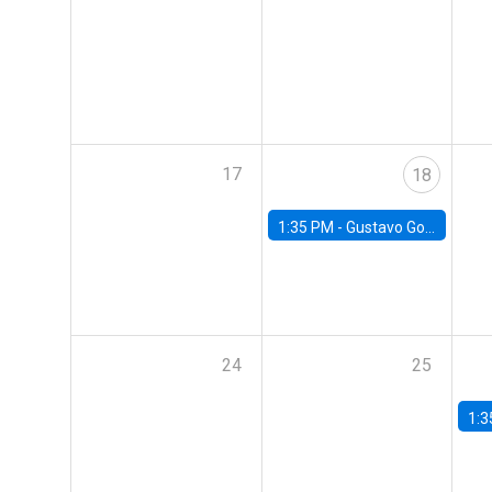
17
18
1:35 PM -
Gustavo González, Banco Central de Chile
24
25
1:3