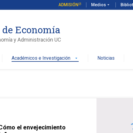
ADMISIÓN
Medios
arrow_drop_down
Biblio
o de Economía
nomía y Administración UC
Académicos e Investigación
Noticias
arrow_drop_down
 Cómo el envejecimiento