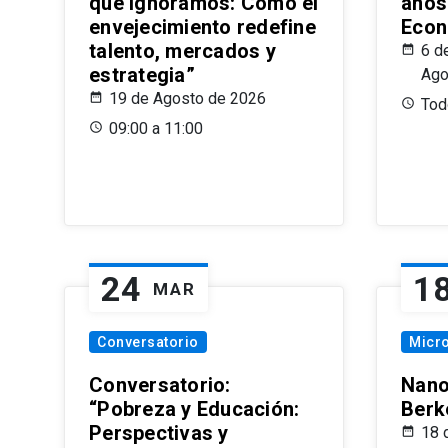
que Ignoramos: Cómo el
años
envejecimiento redefine
Econ
talento, mercados y
6 d
estrategia”
Ago
19 de Agosto de 2026
Todo
09:00 a 11:00
24
1
MAR
Conversatorio
Micr
Conversatorio:
Nano
“Pobreza y Educación:
Berk
Perspectivas y
18 