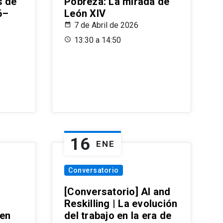
s de
Pobreza: La mirada de
6–
León XIV
7 de Abril de 2026
13:30 a 14:50
16
ENE
Conversatorio
[Conversatorio] AI and
Reskilling | La evolución
 en
del trabajo en la era de