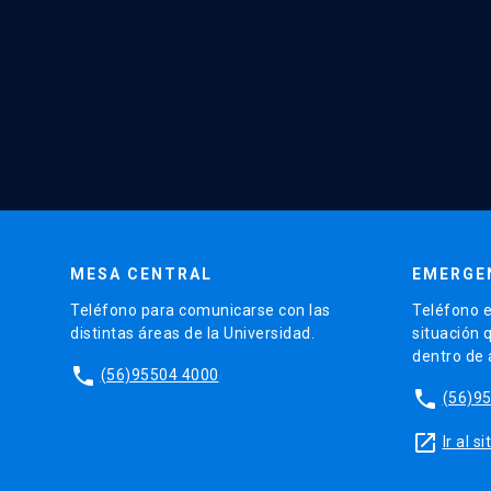
MESA CENTRAL
EMERGE
Teléfono para comunicarse con las
Teléfono e
distintas áreas de la Universidad.
situación 
dentro de
phone
(56)95504 4000
phone
(56)9
launch
Ir al 