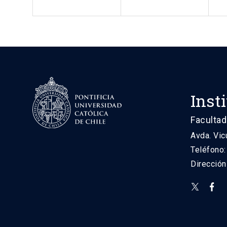
Inst
Facultad
Avda. Vic
Teléfono
Direcció