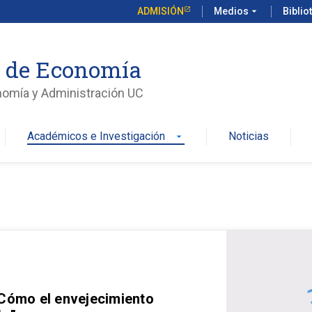
ADMISIÓN
Medios
arrow_drop_down
Biblio
o de Economía
nomía y Administración UC
Académicos e Investigación
Noticias
arrow_drop_down
 Cómo el envejecimiento