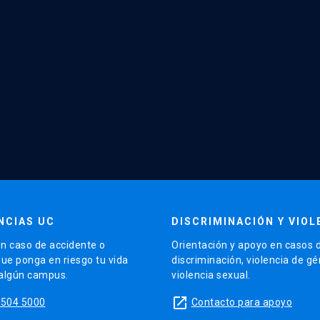
NCIAS UC
DISCRIMINACIÓN Y VIOL
n caso de accidente o
Orientación y apoyo en casos 
que ponga en riesgo tu vida
discriminación, violencia de g
 algún campus.
violencia sexual.
launch
5504 5000
Contacto para apoyo