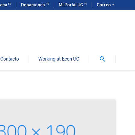
teca
Donaciones
Mi Portal UC
Correo
arrow_drop_down
search
Contacto
Working at Econ UC