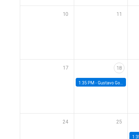
10
11
17
18
1:35 PM -
Gustavo González, Banco Central de Chile
24
25
1:3