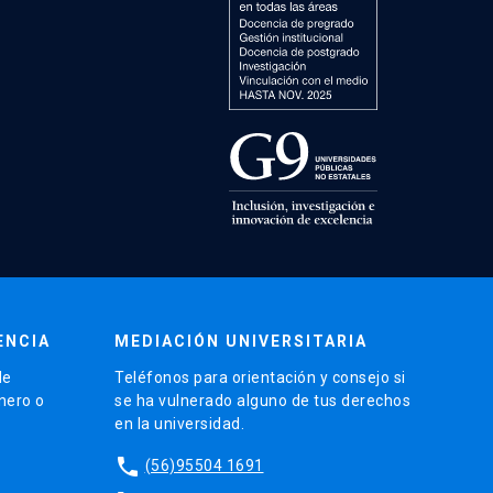
ENCIA
MEDIACIÓN UNIVERSITARIA
de
Teléfonos para orientación y consejo si
énero o
se ha vulnerado alguno de tus derechos
en la universidad.
phone
(56)95504 1691