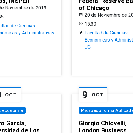
os, INSPER
Federal Reserve B
of Chicago
de Noviembre de 2019
20 de Noviembre de 2
45
15:30
ultad de Ciencias
nómicas y Administrativas
Facultad de Ciencias
Económicas y Administ
UC
0
9
OCT
OCT
oeconomía
Microeconomía Aplicad
ro García,
Giorgio Chiovelli,
ersidad de Los
London Business