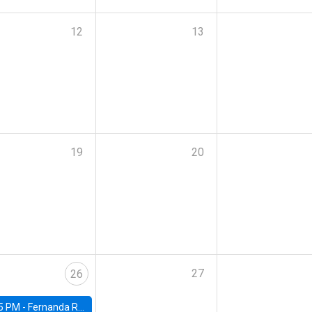
12
13
19
20
27
26
5 PM -
Fernanda Rojas Ampuero, University of Wisconsin-Madison