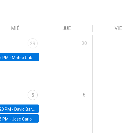
MIÉ
JUE
VIE
30
29
5 PM -
Mateo Uribe-Castro, Universidad de los Andes (Colombia)
6
5
20 PM -
David Bardey, Universidad de los Andes - CEDE
5 PM -
Jose Carlo Bermudez, UC (ME) & World Bank