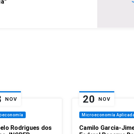
ia”
8
20
NOV
NOV
oeconomía
Microeconomía Aplicad
elo Rodrigues dos
Camilo Garcia-Jim