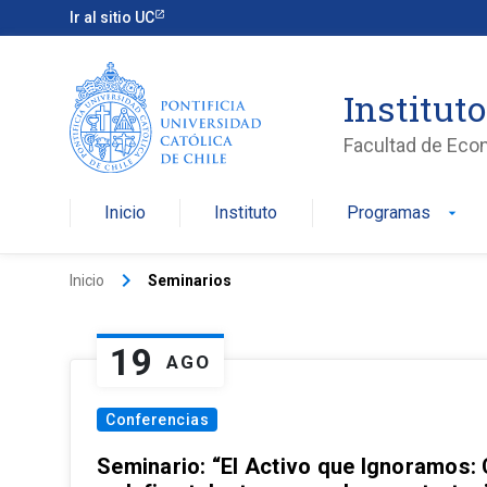
Ir al sitio UC
Institut
Facultad de Eco
Inicio
Instituto
Programas
arrow_drop_down
keyboard_arrow_right
Inicio
Seminarios
19
AGO
Conferencias
Seminario: “El Activo que Ignoramos: