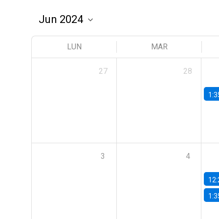
LUN
MAR
27
28
1:3
3
4
12:
1:3