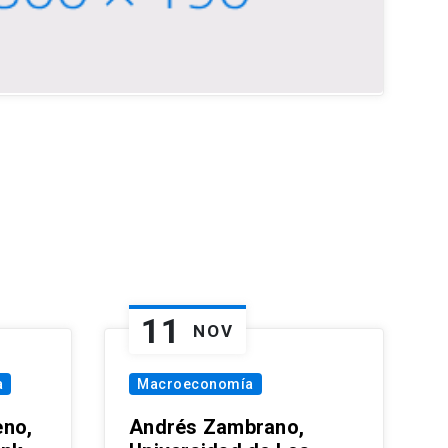
11
NOV
a
Macroeconomía
eno,
Andrés Zambrano,