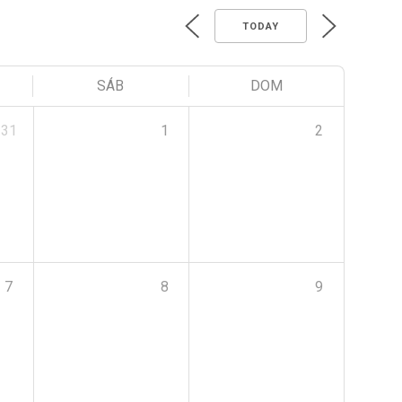
TODAY
SÁB
DOM
31
1
2
7
8
9