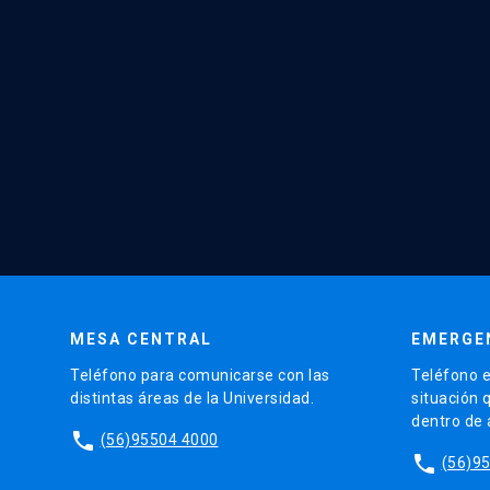
MESA CENTRAL
EMERGE
Teléfono para comunicarse con las
Teléfono e
distintas áreas de la Universidad.
situación 
dentro de
phone
(56)95504 4000
phone
(56)9