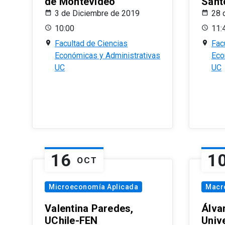
de Montevideo
Sant
3 de Diciembre de 2019
28 
10:00
11:
Facultad de Ciencias
Fac
Económicas y Administrativas
Eco
UC
UC
16
1
OCT
Microeconomía Aplicada
Macr
Valentina Paredes,
Álva
UChile-FEN
Univ