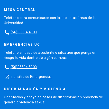
MESA CENTRAL
Teléfono para comunicarse con las distintas áreas de la
Universidad.
phone
(56)95504 4000
EMERGENCIAS UC
Teléfono en caso de accidente o situación que ponga en
riesgo tu vida dentro de algún campus.
phone
(56)95504 5000
launch
Ir al sitio de Emergencias
DISCRIMINACIÓN Y VIOLENCIA
Orientación y apoyo en casos de discriminación, violencia de
género o violencia sexual.