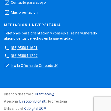
launch
Contacto para apoyo
launch
Más orientación
MEDIACIÓN UNIVERSITARIA
Teléfonos para orientación y consejo si se ha vulnerado
alguno de tus derechos en la universidad.
phone
(56)95504 1691
phone
(56)95504 1247
launch
Ir a la Oficina de Ombuds UC
Diseño y desarrollo:
Urantiacos
Asesoría:
Dirección Digital
, Prorrectoría
Utilizando el
Kit Digital UC