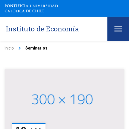
Instituto de Economía
keyboard_arrow_right
Inicio
Seminarios