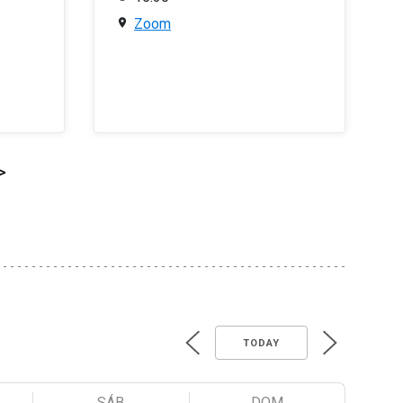
Zoom
>
TODAY
SÁB
DOM