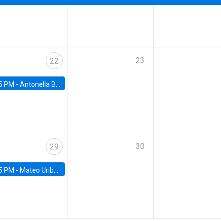
23
22
5 PM -
Antonella Bancalari, Institute for Fiscal Studies (IFS) and Research Associate at University College London (UCL)
30
29
5 PM -
Mateo Uribe-Castro, Universidad de los Andes (Colombia)