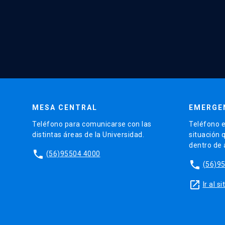
MESA CENTRAL
EMERGE
Teléfono para comunicarse con las
Teléfono e
distintas áreas de la Universidad.
situación 
dentro de
phone
(56)95504 4000
phone
(56)9
launch
Ir al 