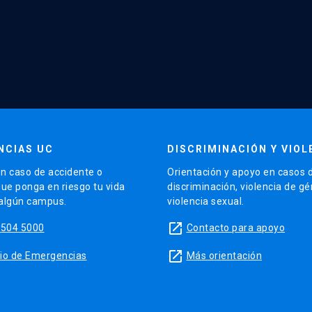
NCIAS UC
DISCRIMINACIÓN Y VIOL
n caso de accidente o
Orientación y apoyo en casos 
que ponga en riesgo tu vida
discriminación, violencia de g
 algún campus.
violencia sexual.
launch
5504 5000
Contacto para apoyo
launch
sitio de Emergencias
Más orientación