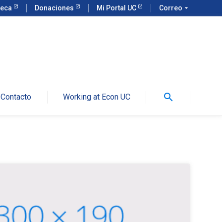
teca
Donaciones
Mi Portal UC
Correo
arrow_drop_down
search
Contacto
Working at Econ UC