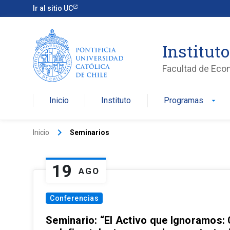
Ir al sitio UC
Institut
Facultad de Eco
Inicio
Instituto
Programas
arrow_drop_down
keyboard_arrow_right
Inicio
Seminarios
19
AGO
Conferencias
Seminario: “El Activo que Ignoramos: