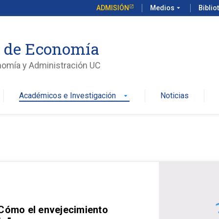
ADMISIÓN
Medios
arrow_drop_down
Biblio
o de Economía
nomía y Administración UC
Académicos e Investigación
Noticias
arrow_drop_down
 Cómo el envejecimiento