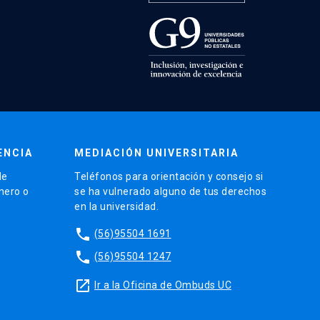
ENCIA
MEDIACIÓN UNIVERSITARIA
de
Teléfonos para orientación y consejo si
énero o
se ha vulnerado alguno de tus derechos
en la universidad.
phone
(56)95504 1691
phone
(56)95504 1247
launch
Ir a la Oficina de Ombuds UC