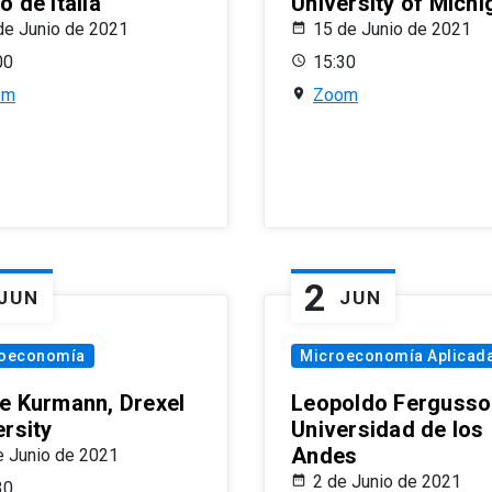
 de Italia
University of Michi
de Junio de 2021
15 de Junio de 2021
00
15:30
om
Zoom
2
JUN
JUN
oeconomía
Microeconomía Aplicad
e Kurmann, Drexel
Leopoldo Fergusso
ersity
Universidad de los
Andes
e Junio de 2021
2 de Junio de 2021
30