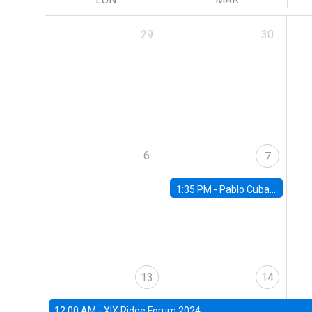
29
30
6
7
1:35 PM -
Pablo Cuba, FED Board
13
14
12:00 AM -
XIX Ridge Forum 2024