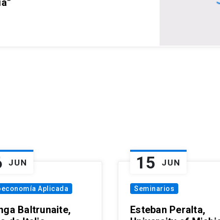
ia”
6
15
JUN
JUN
oeconomía Aplicada
Seminarios
nga Baltrunaite,
Esteban Peralta,