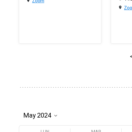
Zoom
Zo
LUN
MAR