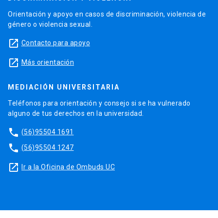
Orientación y apoyo en casos de discriminación, violencia de
género o violencia sexual.
launch
Contacto para apoyo
launch
Más orientación
MEDIACIÓN UNIVERSITARIA
Teléfonos para orientación y consejo si se ha vulnerado
alguno de tus derechos en la universidad.
phone
(56)95504 1691
phone
(56)95504 1247
launch
Ir a la Oficina de Ombuds UC