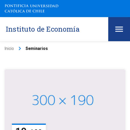
Instituto de Economía
keyboard_arrow_right
Inicio
Seminarios