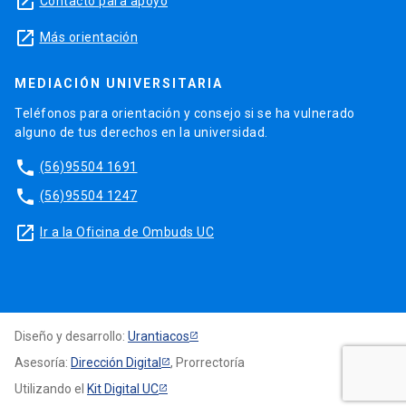
launch
Contacto para apoyo
launch
Más orientación
MEDIACIÓN UNIVERSITARIA
Teléfonos para orientación y consejo si se ha vulnerado
alguno de tus derechos en la universidad.
phone
(56)95504 1691
phone
(56)95504 1247
launch
Ir a la Oficina de Ombuds UC
Diseño y desarrollo:
Urantiacos
Asesoría:
Dirección Digital
, Prorrectoría
Utilizando el
Kit Digital UC