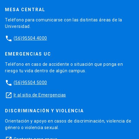
MESA CENTRAL
Teléfono para comunicarse con las distintas áreas de la
Universidad.
phone
(56)95504 4000
EMERGENCIAS UC
Teléfono en caso de accidente o situación que ponga en
riesgo tu vida dentro de algún campus.
phone
(56)95504 5000
launch
Ir al sitio de Emergencias
DISCRIMINACIÓN Y VIOLENCIA
Orientación y apoyo en casos de discriminación, violencia de
género o violencia sexual.