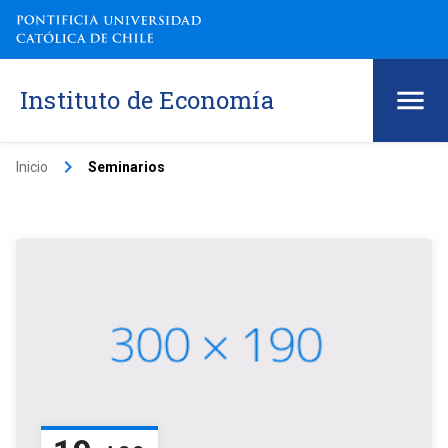
Instituto de Economía
keyboard_arrow_right
Inicio
Seminarios