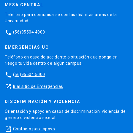
MESA CENTRAL
Teléfono para comunicarse con las distintas áreas de la
Universidad.
phone
(56)95504 4000
EMERGENCIAS UC
Teléfono en caso de accidente o situación que ponga en
riesgo tu vida dentro de algún campus.
phone
(56)95504 5000
launch
Ir al sitio de Emergencias
DISCRIMINACIÓN Y VIOLENCIA
Orientación y apoyo en casos de discriminación, violencia de
género o violencia sexual.
launch
Contacto para apoyo