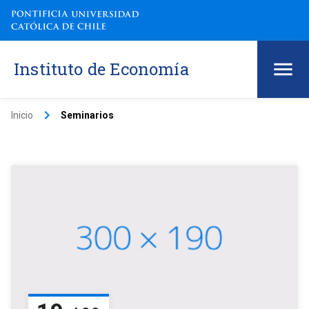
Instituto de Economía
keyboard_arrow_right
Inicio
Seminarios