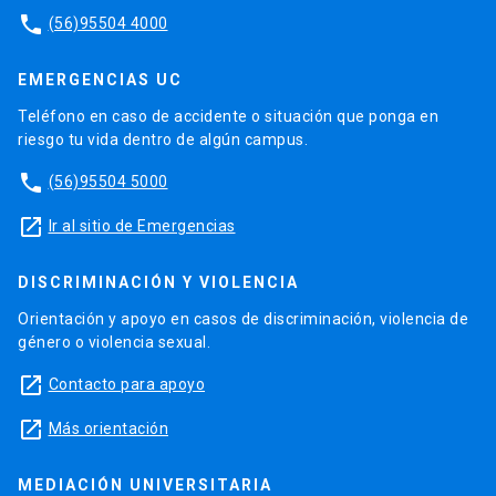
phone
(56)95504 4000
EMERGENCIAS UC
Teléfono en caso de accidente o situación que ponga en
riesgo tu vida dentro de algún campus.
phone
(56)95504 5000
launch
Ir al sitio de Emergencias
DISCRIMINACIÓN Y VIOLENCIA
Orientación y apoyo en casos de discriminación, violencia de
género o violencia sexual.
launch
Contacto para apoyo
launch
Más orientación
MEDIACIÓN UNIVERSITARIA