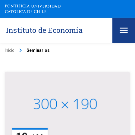
Instituto de Economía
keyboard_arrow_right
Inicio
Seminarios