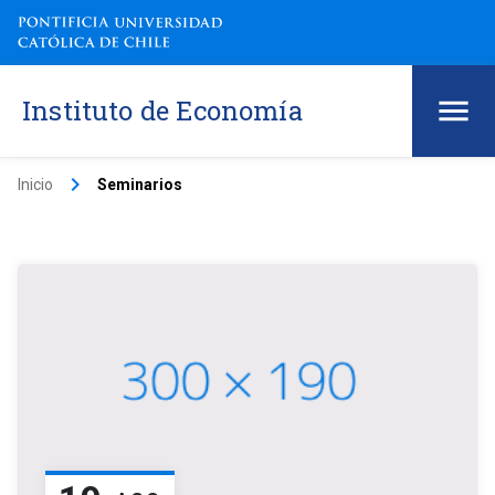
Instituto de Economía
keyboard_arrow_right
Inicio
Seminarios