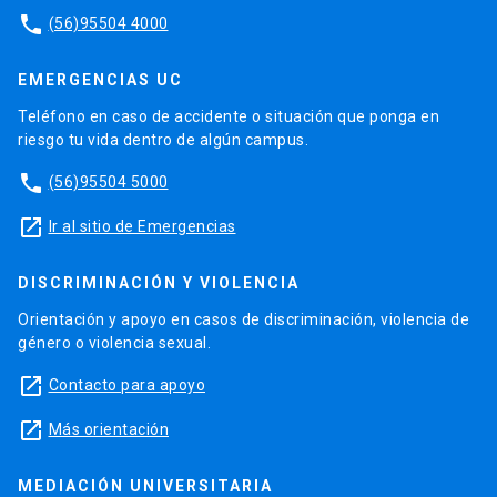
phone
(56)95504 4000
EMERGENCIAS UC
Teléfono en caso de accidente o situación que ponga en
riesgo tu vida dentro de algún campus.
phone
(56)95504 5000
launch
Ir al sitio de Emergencias
DISCRIMINACIÓN Y VIOLENCIA
Orientación y apoyo en casos de discriminación, violencia de
género o violencia sexual.
launch
Contacto para apoyo
launch
Más orientación
MEDIACIÓN UNIVERSITARIA