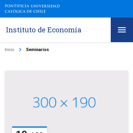
Instituto de Economía
keyboard_arrow_right
Inicio
Seminarios