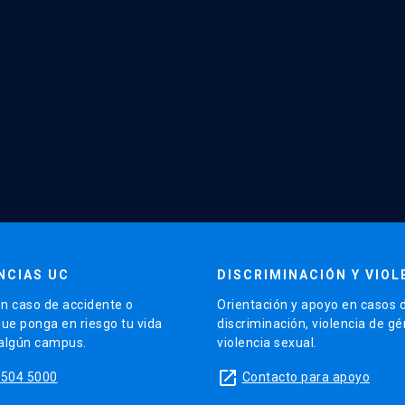
NCIAS UC
DISCRIMINACIÓN Y VIOL
n caso de accidente o
Orientación y apoyo en casos 
que ponga en riesgo tu vida
discriminación, violencia de g
 algún campus.
violencia sexual.
launch
5504 5000
Contacto para apoyo