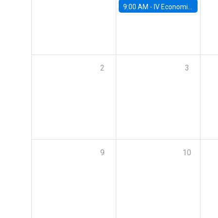
9:00 AM -
IV Economics Alumni Workshop
2
3
9
10