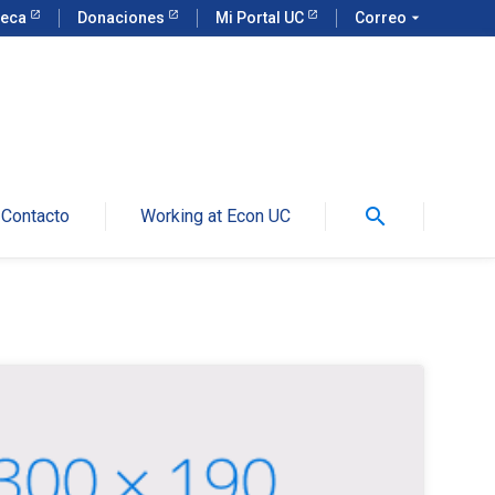
teca
Donaciones
Mi Portal UC
Correo
arrow_drop_down
search
Contacto
Working at Econ UC