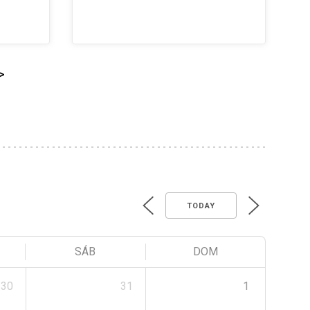
>
TODAY
SÁB
DOM
30
31
1