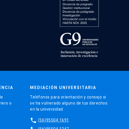
ENCIA
MEDIACIÓN UNIVERSITARIA
de
Teléfonos para orientación y consejo si
énero o
se ha vulnerado alguno de tus derechos
en la universidad.
phone
(56)95504 1691