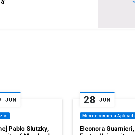
ia”
9
28
JUN
JUN
nzas
Microeconomía Aplicad
ne] Pablo Slutzky,
Eleonora Guarnieri,