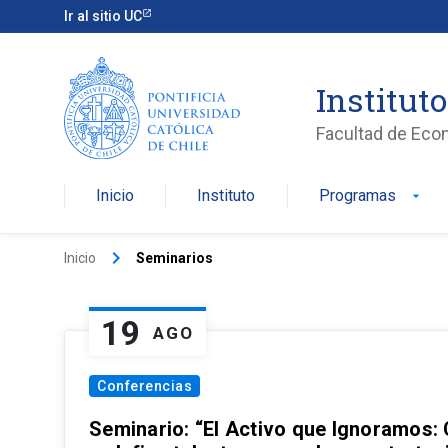
Ir al sitio UC
Institut
Facultad de Eco
Inicio
Instituto
Programas
arrow_drop_down
keyboard_arrow_right
Inicio
Seminarios
19
AGO
Conferencias
Seminario: “El Activo que Ignoramos: