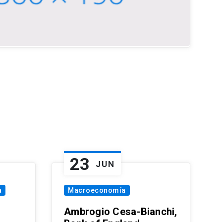
23
JUN
a
Macroeconomía
Ambrogio Cesa-Bianchi,