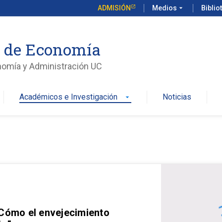
ADMISIÓN
Medios
arrow_drop_down
Biblio
o de Economía
nomía y Administración UC
Académicos e Investigación
Noticias
arrow_drop_down
 Cómo el envejecimiento