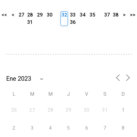
<<
<
27
28
29
30
32
33
34
35
37
38
>
>>
31
36
L
M
M
J
V
S
D
26
28
29
30
31
1
27
2
3
4
5
6
7
8