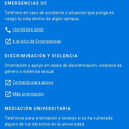
EMERGENCIAS UC
Teléfono en caso de accidente o situación que ponga en
riesgo tu vida dentro de algún campus.
phone
(56)95504 5000
launch
Ir al sitio de Emergencias
DISCRIMINACIÓN Y VIOLENCIA
Orientación y apoyo en casos de discriminación, violencia de
género o violencia sexual.
launch
Contacto para apoyo
launch
Más orientación
MEDIACIÓN UNIVERSITARIA
Teléfonos para orientación y consejo si se ha vulnerado
alguno de tus derechos en la universidad.