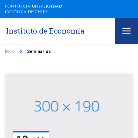
Instituto de Economía
keyboard_arrow_right
Inicio
Seminarios