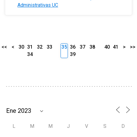
Administrativas UC
<<
<
30
31
32
33
35
36
37
38
40
41
>
>>
34
39
L
M
M
J
V
S
D