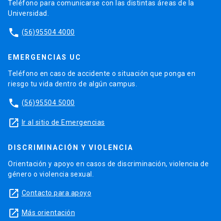
Teléfono para comunicarse con las distintas áreas de la
Universidad.
phone
(56)95504 4000
EMERGENCIAS UC
Teléfono en caso de accidente o situación que ponga en
riesgo tu vida dentro de algún campus.
phone
(56)95504 5000
launch
Ir al sitio de Emergencias
DISCRIMINACIÓN Y VIOLENCIA
Orientación y apoyo en casos de discriminación, violencia de
género o violencia sexual.
launch
Contacto para apoyo
launch
Más orientación