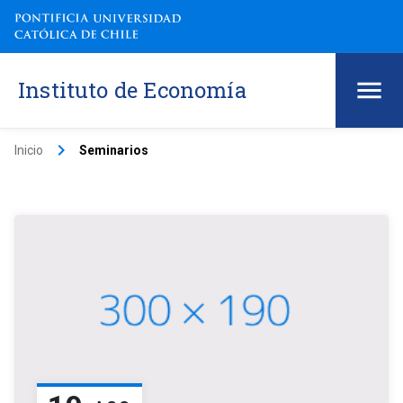
Instituto de Economía
keyboard_arrow_right
Inicio
Seminarios