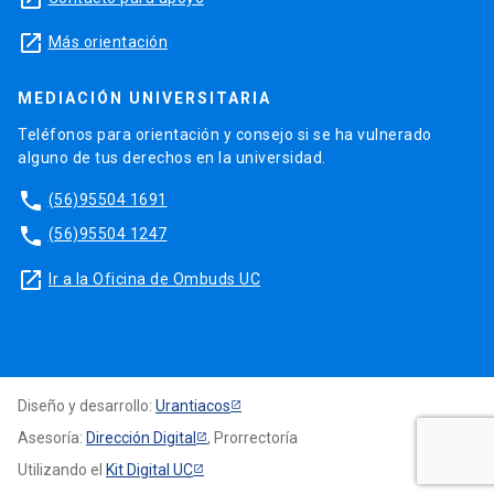
launch
Más orientación
MEDIACIÓN UNIVERSITARIA
Teléfonos para orientación y consejo si se ha vulnerado
alguno de tus derechos en la universidad.
phone
(56)95504 1691
phone
(56)95504 1247
launch
Ir a la Oficina de Ombuds UC
Diseño y desarrollo:
Urantiacos
Asesoría:
Dirección Digital
, Prorrectoría
Utilizando el
Kit Digital UC