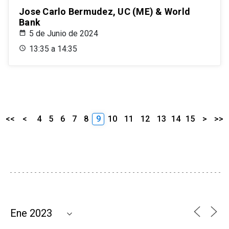
Jose Carlo Bermudez, UC (ME) & World
Bank
5 de Junio de 2024
13:35 a 14:35
<<
<
4
5
6
7
8
9
10
11
12
13
14
15
>
>>