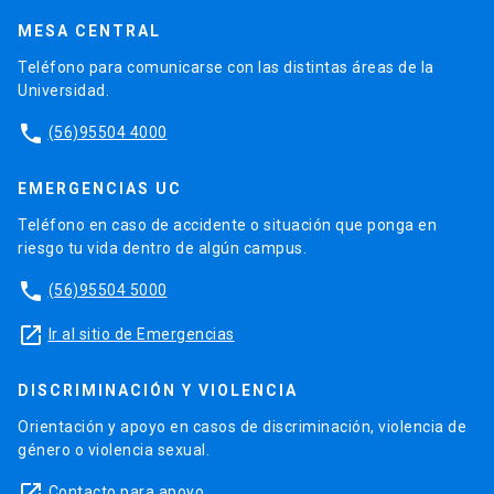
MESA CENTRAL
Teléfono para comunicarse con las distintas áreas de la
Universidad.
phone
(56)95504 4000
EMERGENCIAS UC
Teléfono en caso de accidente o situación que ponga en
riesgo tu vida dentro de algún campus.
phone
(56)95504 5000
launch
Ir al sitio de Emergencias
DISCRIMINACIÓN Y VIOLENCIA
Orientación y apoyo en casos de discriminación, violencia de
género o violencia sexual.
launch
Contacto para apoyo