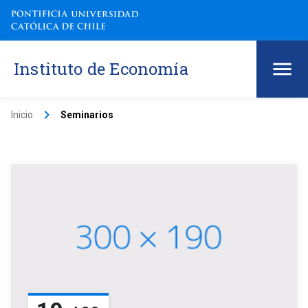
Instituto de Economía
keyboard_arrow_right
Inicio
Seminarios