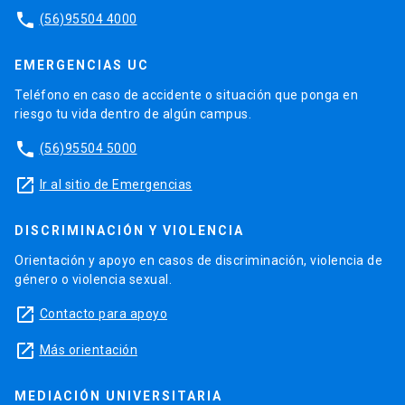
phone
(56)95504 4000
EMERGENCIAS UC
Teléfono en caso de accidente o situación que ponga en
riesgo tu vida dentro de algún campus.
phone
(56)95504 5000
launch
Ir al sitio de Emergencias
DISCRIMINACIÓN Y VIOLENCIA
Orientación y apoyo en casos de discriminación, violencia de
género o violencia sexual.
launch
Contacto para apoyo
launch
Más orientación
MEDIACIÓN UNIVERSITARIA