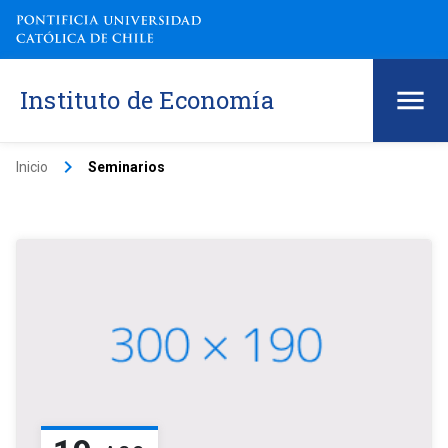
Instituto de Economía
keyboard_arrow_right
Inicio
Seminarios