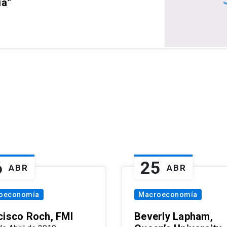
ia”
6
25
ABR
ABR
oeconomía
Macroeconomía
cisco Roch, FMI
Beverly Lapham,