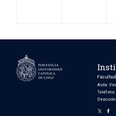
Inst
Facultad
Avda. Vic
Teléfono
Direcció