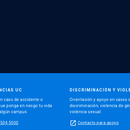
NCIAS UC
DISCRIMINACIÓN Y VIOL
n caso de accidente o
Orientación y apoyo en casos 
que ponga en riesgo tu vida
discriminación, violencia de g
 algún campus.
violencia sexual.
launch
5504 5000
Contacto para apoyo