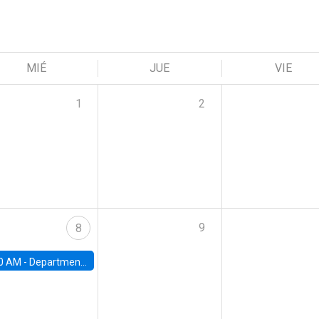
MIÉ
JUE
VIE
1
2
9
8
0 AM -
Department Seminar: James Robinson