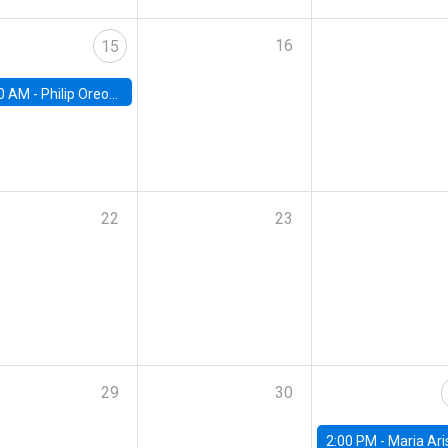
16
15
0 AM -
Philip Oreopolous, University of Toronto
22
23
29
30
2:00 PM -
Maria Aristizabal-Ramirez, FED