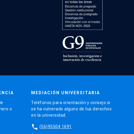
ENCIA
MEDIACIÓN UNIVERSITARIA
de
Teléfonos para orientación y consejo si
énero o
se ha vulnerado alguno de tus derechos
en la universidad.
phone
(56)95504 1691