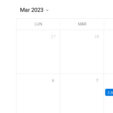
LUN
MAR
27
28
6
7
3:3