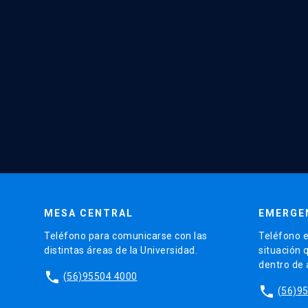
MESA CENTRAL
EMERGE
Teléfono para comunicarse con las
Teléfono e
distintas áreas de la Universidad.
situación 
dentro de
phone
(56)95504 4000
phone
(56)9