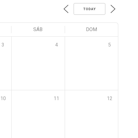
TODAY
SÁB
DOM
3
4
5
10
11
12