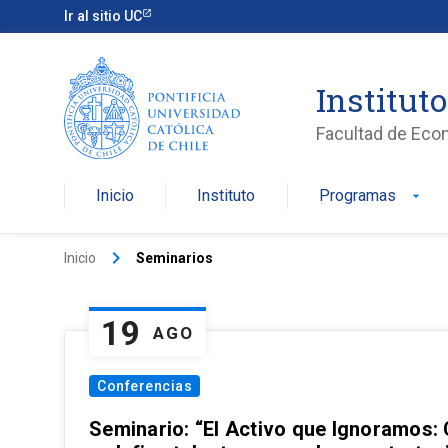
Ir al sitio UC
Institut
Facultad de Eco
Inicio
Instituto
Programas
arrow_drop_down
keyboard_arrow_right
Inicio
Seminarios
19
AGO
Conferencias
Seminario: “El Activo que Ignoramos: