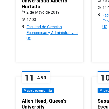
Universidad Alberto
26 
Hurtado
11:
2 de Mayo de 2019
Fac
17:00
Eco
Facultad de Ciencias
UC
Económicas y Administrativas
UC
11
1
ABR
Macroeconomía
Micr
Allen Head, Queen’s
Susa
University
Escu