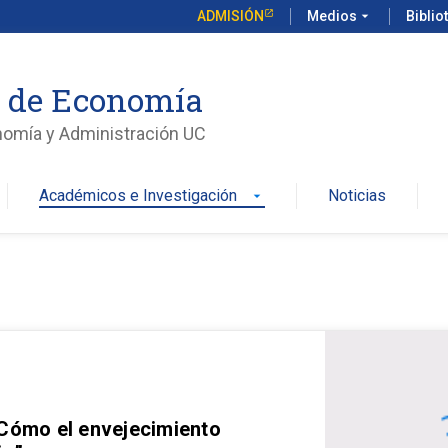
ADMISIÓN
Medios
arrow_drop_down
Biblio
o de Economía
nomía y Administración UC
Académicos e Investigación
Noticias
arrow_drop_down
 Cómo el envejecimiento