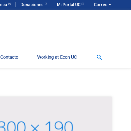
teca
Donaciones
Mi Portal UC
Correo
arrow_drop_down
search
Contacto
Working at Econ UC