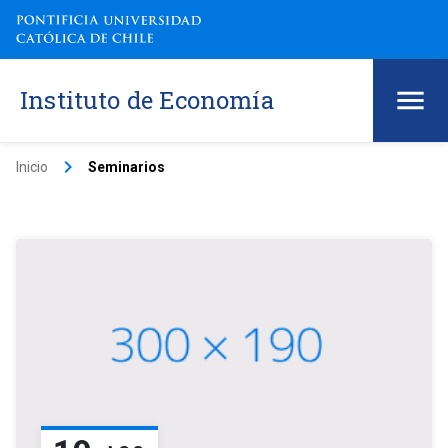
Instituto de Economía
keyboard_arrow_right
Inicio
Seminarios