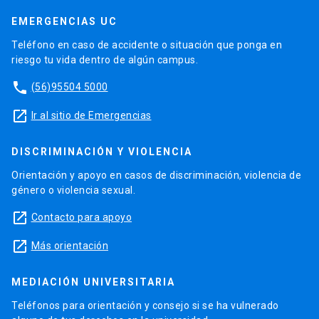
EMERGENCIAS UC
Teléfono en caso de accidente o situación que ponga en
riesgo tu vida dentro de algún campus.
phone
(56)95504 5000
launch
Ir al sitio de Emergencias
DISCRIMINACIÓN Y VIOLENCIA
Orientación y apoyo en casos de discriminación, violencia de
género o violencia sexual.
launch
Contacto para apoyo
launch
Más orientación
MEDIACIÓN UNIVERSITARIA
Teléfonos para orientación y consejo si se ha vulnerado