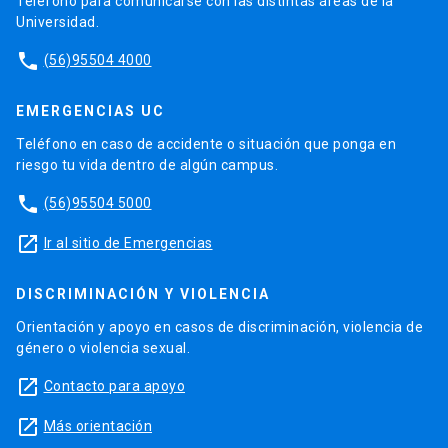
Teléfono para comunicarse con las distintas áreas de la
Universidad.
phone
(56)95504 4000
EMERGENCIAS UC
Teléfono en caso de accidente o situación que ponga en
riesgo tu vida dentro de algún campus.
phone
(56)95504 5000
launch
Ir al sitio de Emergencias
DISCRIMINACIÓN Y VIOLENCIA
Orientación y apoyo en casos de discriminación, violencia de
género o violencia sexual.
launch
Contacto para apoyo
launch
Más orientación