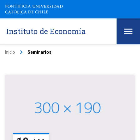
Instituto de Economía
keyboard_arrow_right
Inicio
Seminarios