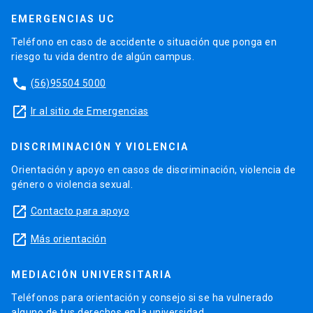
EMERGENCIAS UC
Teléfono en caso de accidente o situación que ponga en
riesgo tu vida dentro de algún campus.
phone
(56)95504 5000
launch
Ir al sitio de Emergencias
DISCRIMINACIÓN Y VIOLENCIA
Orientación y apoyo en casos de discriminación, violencia de
género o violencia sexual.
launch
Contacto para apoyo
launch
Más orientación
MEDIACIÓN UNIVERSITARIA
Teléfonos para orientación y consejo si se ha vulnerado
alguno de tus derechos en la universidad.