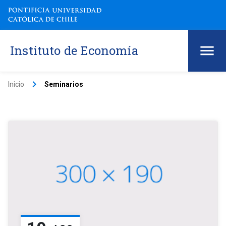
Instituto de Economía
keyboard_arrow_right
Inicio
Seminarios