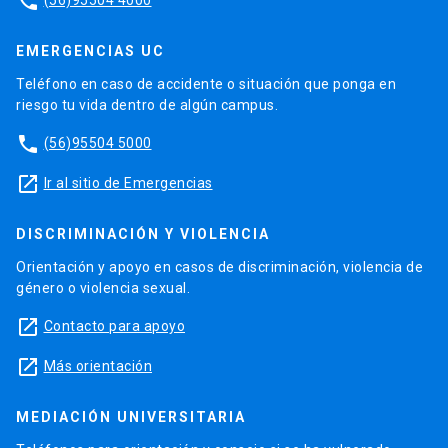
phone
EMERGENCIAS UC
Teléfono en caso de accidente o situación que ponga en
riesgo tu vida dentro de algún campus.
phone
(56)95504 5000
launch
Ir al sitio de Emergencias
DISCRIMINACIÓN Y VIOLENCIA
Orientación y apoyo en casos de discriminación, violencia de
género o violencia sexual.
launch
Contacto para apoyo
launch
Más orientación
MEDIACIÓN UNIVERSITARIA