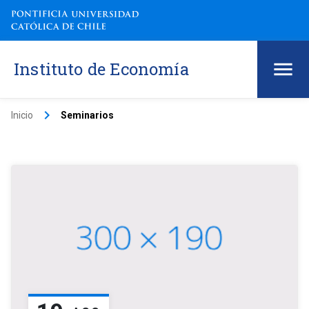
Instituto de Economía
keyboard_arrow_right
Inicio
Seminarios