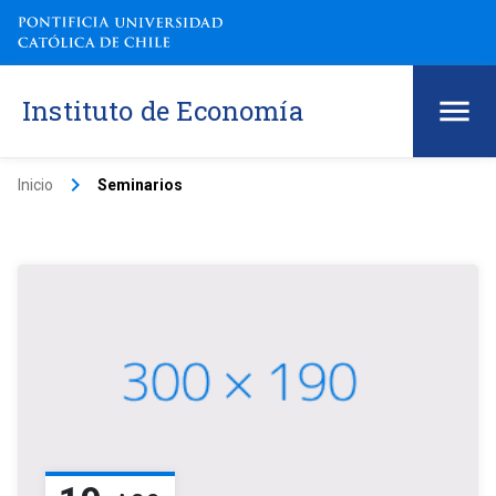
Instituto de Economía
keyboard_arrow_right
Inicio
Seminarios