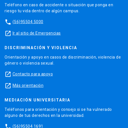
Teléfono en caso de accidente o situación que ponga en
riesgo tu vida dentro de algún campus.
phone
(56)95504 5000
launch
Ir al sitio de Emergencias
DISCRIMINACIÓN Y VIOLENCIA
Orientación y apoyo en casos de discriminación, violencia de
género o violencia sexual.
launch
Contacto para apoyo
launch
Más orientación
MEDIACIÓN UNIVERSITARIA
Teléfonos para orientación y consejo si se ha vulnerado
alguno de tus derechos en la universidad.
phone
(56)95504 1691