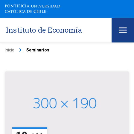
Instituto de Economía
keyboard_arrow_right
Inicio
Seminarios