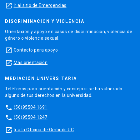
launch
Ir al sitio de Emergencias
DISCRIMINACIÓN Y VIOLENCIA
Orientación y apoyo en casos de discriminación, violencia de
género o violencia sexual.
launch
Contacto para apoyo
launch
Más orientación
MEDIACIÓN UNIVERSITARIA
Teléfonos para orientación y consejo si se ha vulnerado
alguno de tus derechos en la universidad.
phone
(56)95504 1691
phone
(56)95504 1247
launch
Ir a la Oficina de Ombuds UC