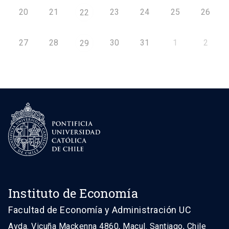
20
21
23
24
25
26
22
27
28
30
31
1
2
29
Instituto de Economía
Facultad de Economía y Administración UC
Avda. Vicuña Mackenna 4860, Macul. Santiago, Chile