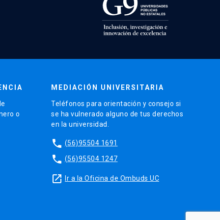
ENCIA
MEDIACIÓN UNIVERSITARIA
de
Teléfonos para orientación y consejo si
énero o
se ha vulnerado alguno de tus derechos
en la universidad.
phone
(56)95504 1691
phone
(56)95504 1247
launch
Ir a la Oficina de Ombuds UC