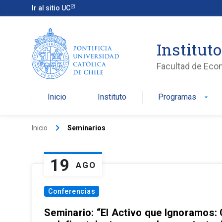
Ir al sitio UC
Institut
Facultad de Eco
Inicio
Instituto
Programas
arrow_drop_down
keyboard_arrow_right
Inicio
Seminarios
19
AGO
Conferencias
Seminario: “El Activo que Ignoramos: