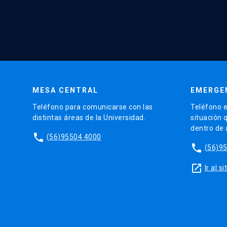
MESA CENTRAL
EMERGE
Teléfono para comunicarse con las
Teléfono e
distintas áreas de la Universidad.
situación 
dentro de
phone
(56)95504 4000
phone
(56)9
launch
Ir al 