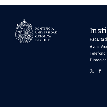
Inst
Facultad
Avda. Vic
Teléfono
Direcció