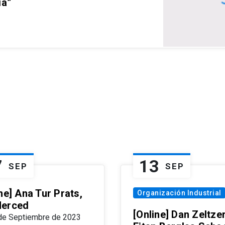
ia”
7
13
SEP
SEP
ne] Ana Tur Prats,
Organización Industrial
erced
[Online] Dan Zeltzer
de Septiembre de 2023