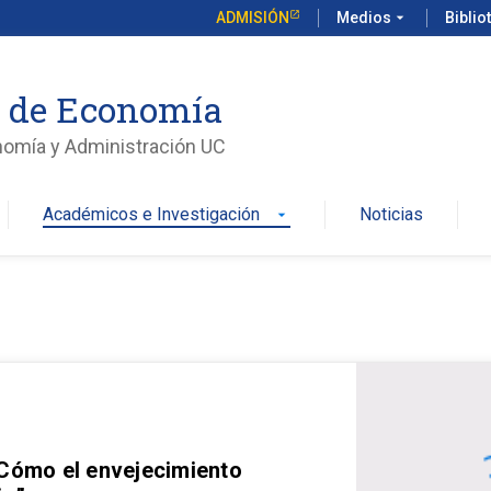
ADMISIÓN
Medios
arrow_drop_down
Biblio
o de Economía
nomía y Administración UC
Académicos e Investigación
Noticias
arrow_drop_down
 Cómo el envejecimiento