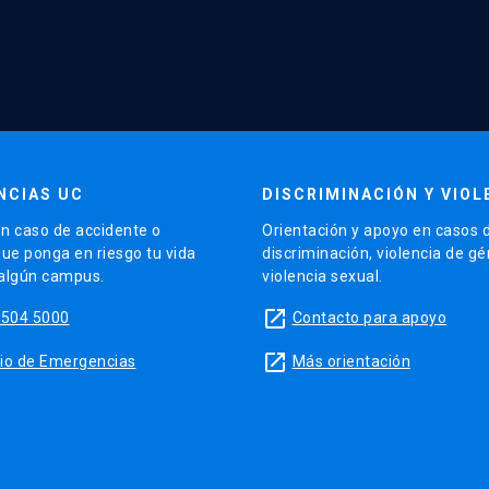
NCIAS UC
DISCRIMINACIÓN Y VIOL
n caso de accidente o
Orientación y apoyo en casos 
que ponga en riesgo tu vida
discriminación, violencia de g
 algún campus.
violencia sexual.
launch
5504 5000
Contacto para apoyo
launch
sitio de Emergencias
Más orientación