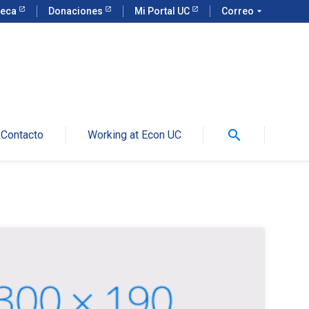
teca
Donaciones
Mi Portal UC
Correo
arrow_drop_down
search
Contacto
Working at Econ UC