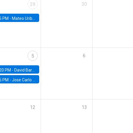
30
29
5 PM -
Mateo Uribe-Castro, Universidad de los Andes (Colombia)
6
5
20 PM -
David Bardey, Universidad de los Andes - CEDE
5 PM -
Jose Carlo Bermudez, UC (ME) & World Bank
12
13