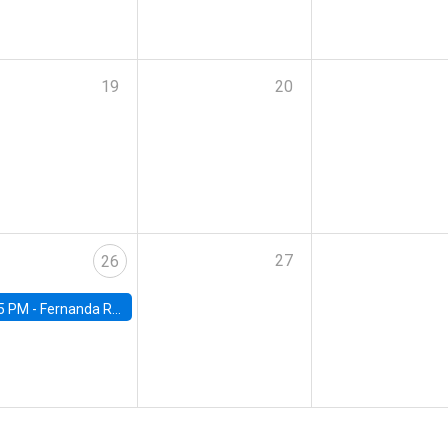
19
20
27
26
5 PM -
Fernanda Rojas Ampuero, University of Wisconsin-Madison