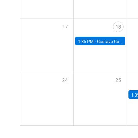
17
18
1:35 PM -
Gustavo González, Banco Central de Chile
24
25
1:3