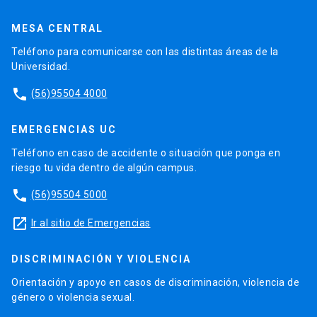
MESA CENTRAL
Teléfono para comunicarse con las distintas áreas de la
Universidad.
phone
(56)95504 4000
EMERGENCIAS UC
Teléfono en caso de accidente o situación que ponga en
riesgo tu vida dentro de algún campus.
phone
(56)95504 5000
launch
Ir al sitio de Emergencias
DISCRIMINACIÓN Y VIOLENCIA
Orientación y apoyo en casos de discriminación, violencia de
género o violencia sexual.