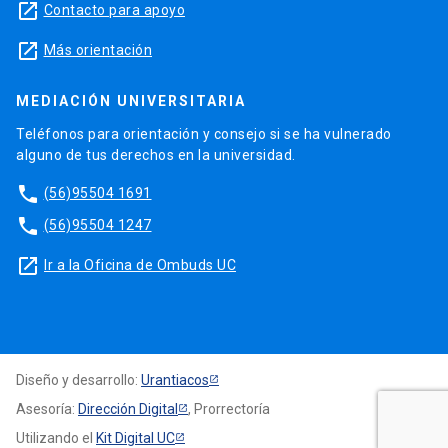
launch
Contacto para apoyo
launch
Más orientación
MEDIACIÓN UNIVERSITARIA
Teléfonos para orientación y consejo si se ha vulnerado
alguno de tus derechos en la universidad.
phone
(56)95504 1691
phone
(56)95504 1247
launch
Ir a la Oficina de Ombuds UC
Diseño y desarrollo:
Urantiacos
Asesoría:
Dirección Digital
, Prorrectoría
Utilizando el
Kit Digital UC