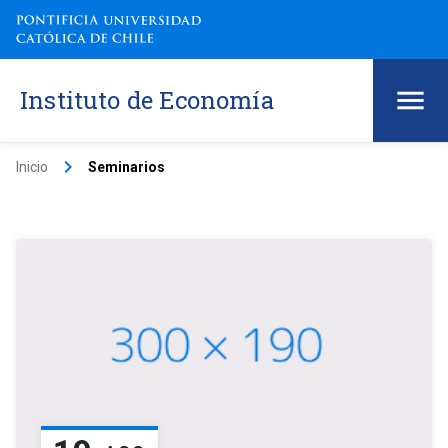
Instituto de Economía
keyboard_arrow_right
Inicio
Seminarios