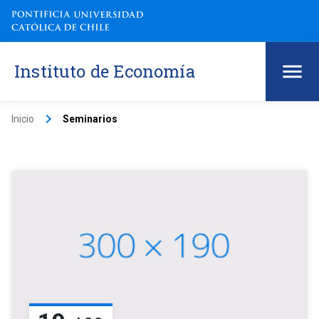
Instituto de Economía
keyboard_arrow_right
Inicio
Seminarios