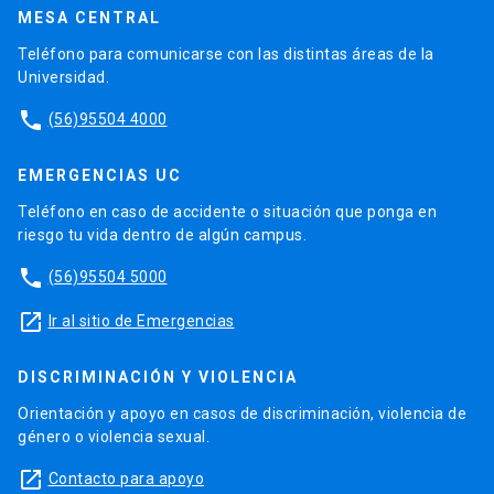
MESA CENTRAL
Teléfono para comunicarse con las distintas áreas de la
Universidad.
phone
(56)95504 4000
EMERGENCIAS UC
Teléfono en caso de accidente o situación que ponga en
riesgo tu vida dentro de algún campus.
phone
(56)95504 5000
launch
Ir al sitio de Emergencias
DISCRIMINACIÓN Y VIOLENCIA
Orientación y apoyo en casos de discriminación, violencia de
género o violencia sexual.
launch
Contacto para apoyo