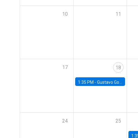
10
11
17
18
1:35 PM -
Gustavo González, Banco Central de Chile
24
25
1:3