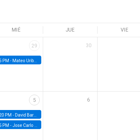
MIÉ
JUE
VIE
30
29
5 PM -
Mateo Uribe-Castro, Universidad de los Andes (Colombia)
6
5
20 PM -
David Bardey, Universidad de los Andes - CEDE
5 PM -
Jose Carlo Bermudez, UC (ME) & World Bank