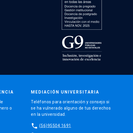
ENCIA
MEDIACIÓN UNIVERSITARIA
de
Teléfonos para orientación y consejo si
énero o
se ha vulnerado alguno de tus derechos
en la universidad.
phone
(56)95504 1691