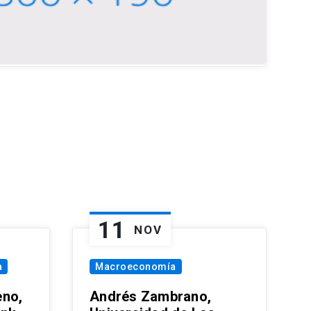
11
NOV
a
Macroeconomía
eno,
Andrés Zambrano,