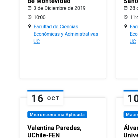
de Montevideo
Sant
3 de Diciembre de 2019
28 
10:00
11:
Facultad de Ciencias
Fac
Económicas y Administrativas
Eco
UC
UC
16
1
OCT
Microeconomía Aplicada
Macr
Valentina Paredes,
Álva
UChile-FEN
Univ