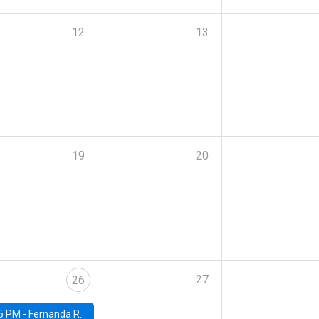
12
13
19
20
27
26
5 PM -
Fernanda Rojas Ampuero, University of Wisconsin-Madison