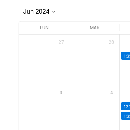
LUN
MAR
27
28
1:3
3
4
12:
1:3