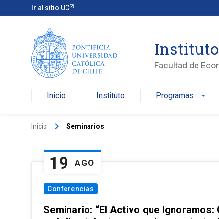
Ir al sitio UC
Institut
Facultad de Eco
Inicio
Instituto
Programas
arrow_drop_down
keyboard_arrow_right
Inicio
Seminarios
19
AGO
Conferencias
Seminario: “El Activo que Ignoramos: