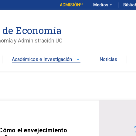
ADMISIÓN
Medios
arrow_drop_down
Biblio
o de Economía
nomía y Administración UC
Académicos e Investigación
Noticias
arrow_drop_down
 Cómo el envejecimiento