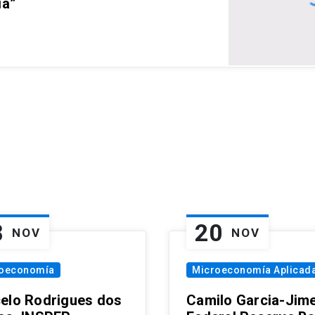
ia”
8
20
NOV
NOV
oeconomía
Microeconomía Aplicad
elo Rodrigues dos
Camilo Garcia-Jim