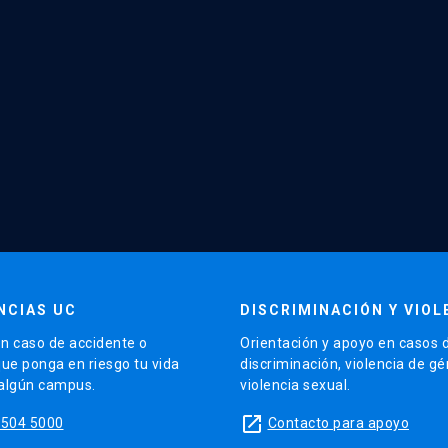
NCIAS UC
DISCRIMINACIÓN Y VIOL
n caso de accidente o
Orientación y apoyo en casos 
que ponga en riesgo tu vida
discriminación, violencia de g
 algún campus.
violencia sexual.
launch
5504 5000
Contacto para apoyo