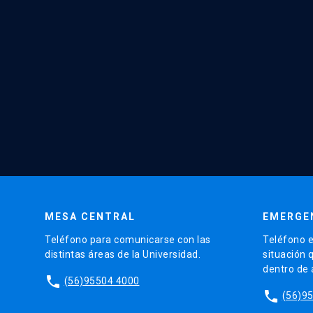
MESA CENTRAL
EMERGE
Teléfono para comunicarse con las
Teléfono e
distintas áreas de la Universidad.
situación 
dentro de
phone
(56)95504 4000
phone
(56)9