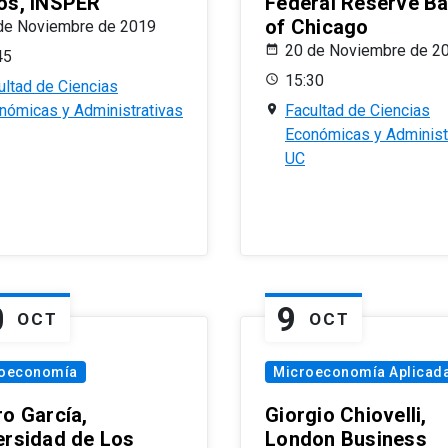
os, INSPER
Federal Reserve B
of Chicago
de Noviembre de 2019
20 de Noviembre de 2
45
15:30
ultad de Ciencias
nómicas y Administrativas
Facultad de Ciencias
Económicas y Administ
UC
0
9
OCT
OCT
oeconomía
Microeconomía Aplicad
ro García,
Giorgio Chiovelli,
ersidad de Los
London Business