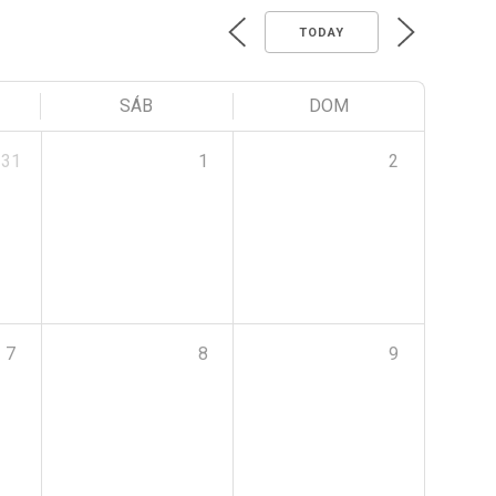
TODAY
SÁB
DOM
31
1
2
7
8
9