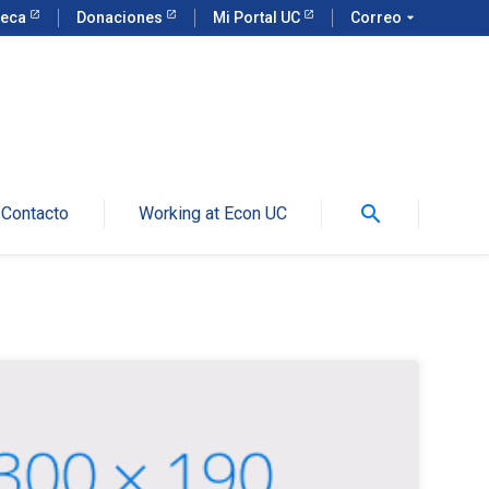
teca
Donaciones
Mi Portal UC
Correo
arrow_drop_down
search
Contacto
Working at Econ UC