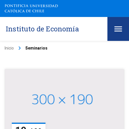
Instituto de Economía
keyboard_arrow_right
Inicio
Seminarios