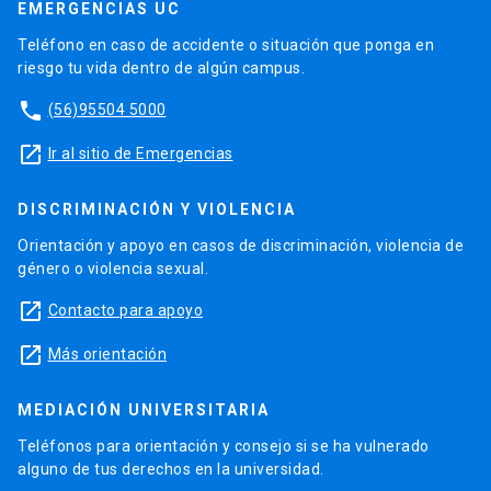
EMERGENCIAS UC
Teléfono en caso de accidente o situación que ponga en
riesgo tu vida dentro de algún campus.
phone
(56)95504 5000
launch
Ir al sitio de Emergencias
DISCRIMINACIÓN Y VIOLENCIA
Orientación y apoyo en casos de discriminación, violencia de
género o violencia sexual.
launch
Contacto para apoyo
launch
Más orientación
MEDIACIÓN UNIVERSITARIA
Teléfonos para orientación y consejo si se ha vulnerado
alguno de tus derechos en la universidad.