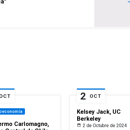
ia”
2
OCT
OCT
Kelsey Jack, UC
oeconomía
Berkeley
lermo Carlomagno,
2 de Octubre de 2024