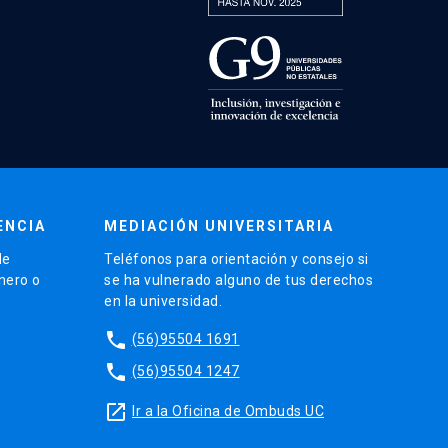
ENCIA
MEDIACIÓN UNIVERSITARIA
de
Teléfonos para orientación y consejo si
énero o
se ha vulnerado alguno de tus derechos
en la universidad.
phone
(56)95504 1691
phone
(56)95504 1247
launch
Ir a la Oficina de Ombuds UC