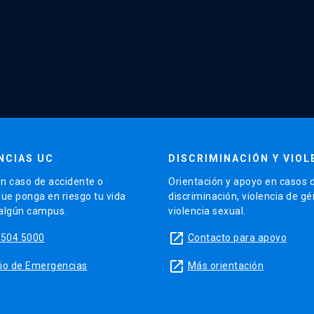
NCIAS UC
DISCRIMINACIÓN Y VIOL
n caso de accidente o
Orientación y apoyo en casos 
que ponga en riesgo tu vida
discriminación, violencia de g
 algún campus.
violencia sexual.
launch
5504 5000
Contacto para apoyo
launch
sitio de Emergencias
Más orientación