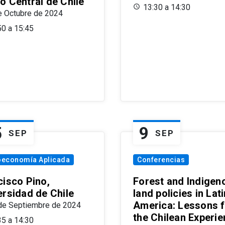
o Central de Chile
13:30 a 14:30
e Octubre de 2024
50 a 15:45
5
9
SEP
SEP
oeconomía Aplicada
Conferencias
cisco Pino,
Forest and Indigen
ersidad de Chile
land policies in Lati
America: Lessons 
de Septiembre de 2024
the Chilean Experi
35 a 14:30