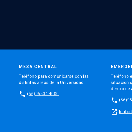
MESA CENTRAL
EMERGE
Teléfono para comunicarse con las
Teléfono e
distintas áreas de la Universidad.
situación 
dentro de
phone
(56)95504 4000
phone
(56)9
launch
Ir al 