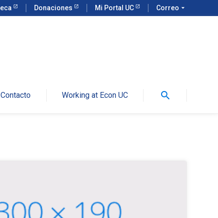
teca
Donaciones
Mi Portal UC
Correo
arrow_drop_down
search
Contacto
Working at Econ UC