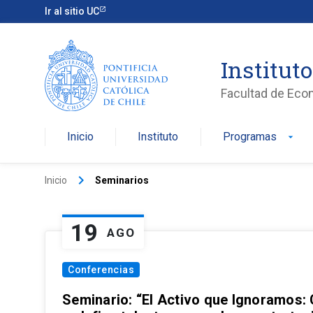
Ir al sitio UC
Institut
Facultad de Eco
Inicio
Instituto
Programas
arrow_drop_down
keyboard_arrow_right
Inicio
Seminarios
19
AGO
Conferencias
Seminario: “El Activo que Ignoramos: