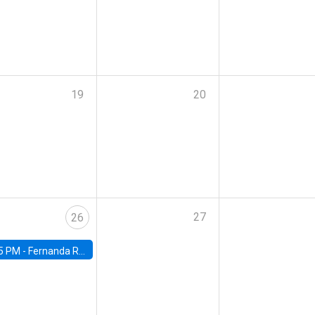
19
20
27
26
5 PM -
Fernanda Rojas Ampuero, University of Wisconsin-Madison