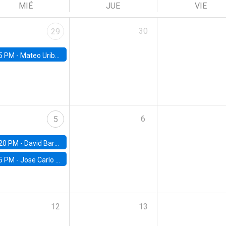
MIÉ
JUE
VIE
30
29
5 PM -
Mateo Uribe-Castro, Universidad de los Andes (Colombia)
6
5
20 PM -
David Bardey, Universidad de los Andes - CEDE
5 PM -
Jose Carlo Bermudez, UC (ME) & World Bank
12
13