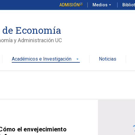
ADMISIÓN
Medios
arrow_drop_down
Biblio
o de Economía
nomía y Administración UC
Académicos e Investigación
Noticias
arrow_drop_down
 Cómo el envejecimiento