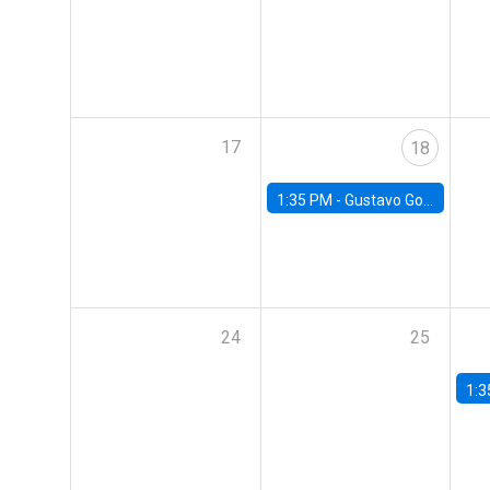
17
18
1:35 PM -
Gustavo González, Banco Central de Chile
24
25
1:3