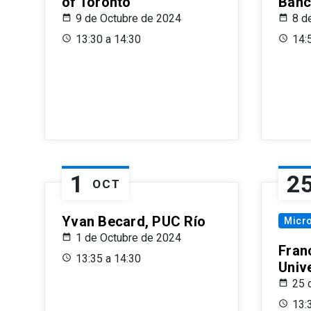
of Toronto
Banc
9 de Octubre de 2024
8 d
13:30 a 14:30
14:
1
2
OCT
Yvan Becard, PUC Río
Micr
1 de Octubre de 2024
Fran
13:35 a 14:30
Univ
25 
13: