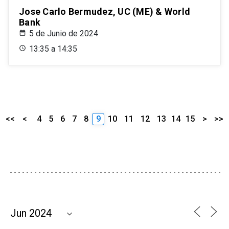
Jose Carlo Bermudez, UC (ME) & World
Bank
5 de Junio de 2024
13:35 a 14:35
<<
<
4
5
6
7
8
9
10
11
12
13
14
15
>
>>