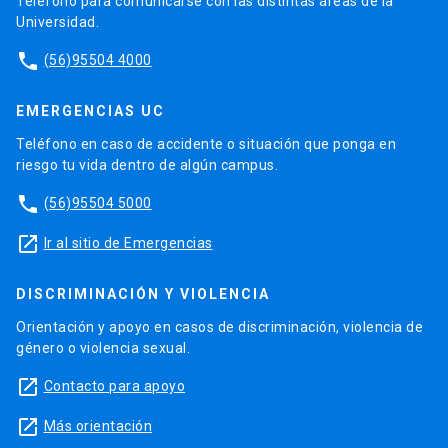
Teléfono para comunicarse con las distintas áreas de la
Universidad.
phone
(56)95504 4000
EMERGENCIAS UC
Teléfono en caso de accidente o situación que ponga en
riesgo tu vida dentro de algún campus.
phone
(56)95504 5000
launch
Ir al sitio de Emergencias
DISCRIMINACIÓN Y VIOLENCIA
Orientación y apoyo en casos de discriminación, violencia de
género o violencia sexual.
launch
Contacto para apoyo
launch
Más orientación