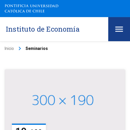
Instituto de Economía
keyboard_arrow_right
Inicio
Seminarios