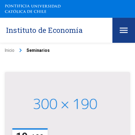
Instituto de Economía
keyboard_arrow_right
Inicio
Seminarios