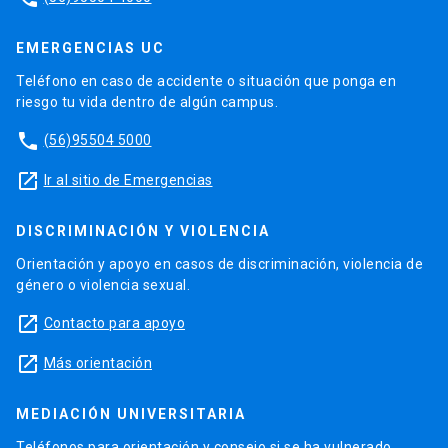
EMERGENCIAS UC
Teléfono en caso de accidente o situación que ponga en
riesgo tu vida dentro de algún campus.
phone
(56)95504 5000
launch
Ir al sitio de Emergencias
DISCRIMINACIÓN Y VIOLENCIA
Orientación y apoyo en casos de discriminación, violencia de
género o violencia sexual.
launch
Contacto para apoyo
launch
Más orientación
MEDIACIÓN UNIVERSITARIA
Teléfonos para orientación y consejo si se ha vulnerado