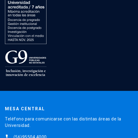
MESA CENTRAL
Teléfono para comunicarse con las distintas áreas de la
Universidad.
phone
(56)95504 4000