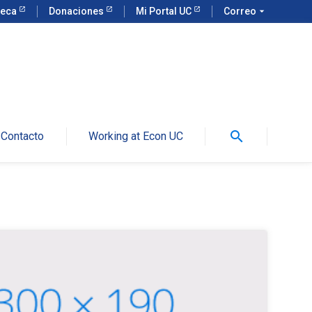
teca
Donaciones
Mi Portal UC
Correo
arrow_drop_down
search
Contacto
Working at Econ UC