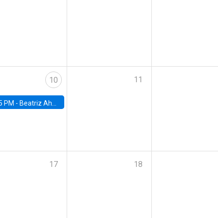
11
10
5 PM -
Beatriz Ahumada, PhD candidate, Universidad de Pittsburgh
17
18