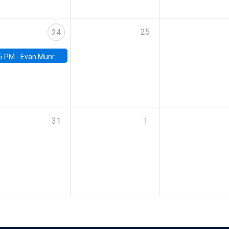
25
24
5 PM -
Evan Munro, Neyman Visiting Assistant Professor in the Department of Statistics at UC Berkeley
31
1