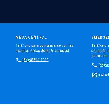
MESA CENTRAL
EMERGE
Teléfono para comunicarse con las
Teléfono e
distintas áreas de la Universidad.
situación 
dentro de
phone
(56)95504 4000
phone
(56)9
launch
Ir al 