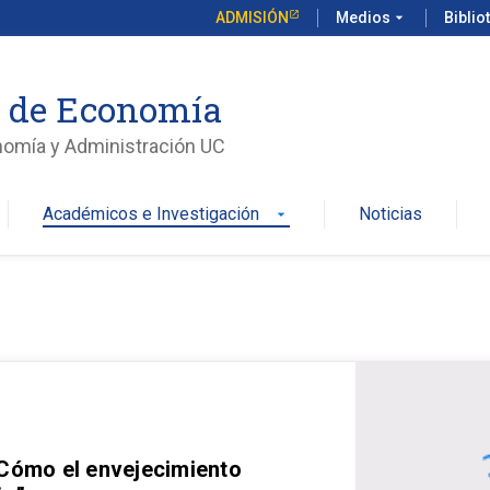
ADMISIÓN
Medios
arrow_drop_down
Biblio
o de Economía
nomía y Administración UC
Académicos e Investigación
Noticias
arrow_drop_down
 Cómo el envejecimiento