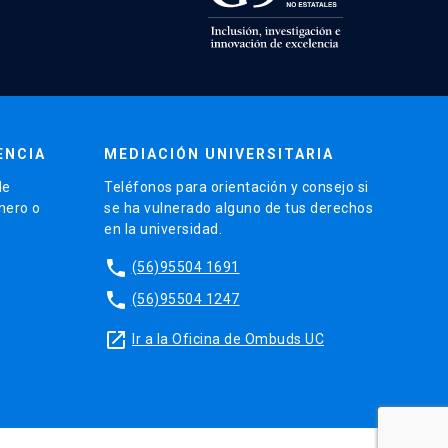
ENCIA
MEDIACIÓN UNIVERSITARIA
de
Teléfonos para orientación y consejo si
énero o
se ha vulnerado alguno de tus derechos
en la universidad.
phone
(56)95504 1691
phone
(56)95504 1247
launch
Ir a la Oficina de Ombuds UC