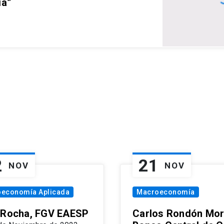
ia”
2
21
NOV
NOV
oeconomía Aplicada
Macroeconomía
 Rocha, FGV EAESP
Carlos Rondón Mor