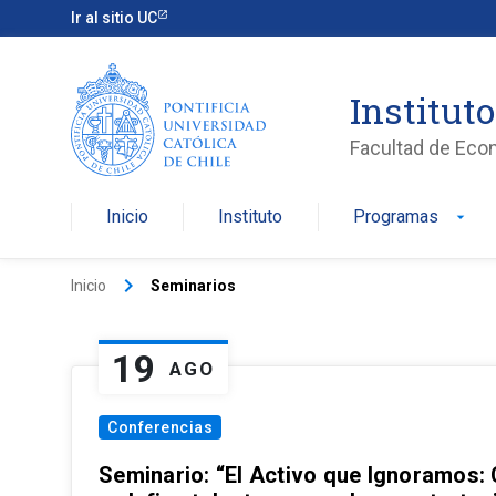
Ir al sitio UC
Institut
Facultad de Eco
Inicio
Instituto
Programas
arrow_drop_down
keyboard_arrow_right
Inicio
Seminarios
19
AGO
Conferencias
Seminario: “El Activo que Ignoramos: