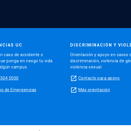
NCIAS UC
DISCRIMINACIÓN Y VIOL
n caso de accidente o
Orientación y apoyo en casos 
que ponga en riesgo tu vida
discriminación, violencia de g
 algún campus.
violencia sexual.
launch
5504 5000
Contacto para apoyo
launch
sitio de Emergencias
Más orientación