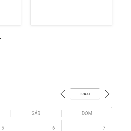
>
TODAY
SÁB
DOM
5
6
7