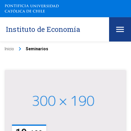
Instituto de Economía
keyboard_arrow_right
Inicio
Seminarios