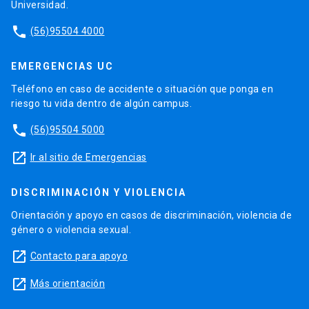
Universidad.
phone
(56)95504 4000
EMERGENCIAS UC
Teléfono en caso de accidente o situación que ponga en
riesgo tu vida dentro de algún campus.
phone
(56)95504 5000
launch
Ir al sitio de Emergencias
DISCRIMINACIÓN Y VIOLENCIA
Orientación y apoyo en casos de discriminación, violencia de
género o violencia sexual.
launch
Contacto para apoyo
launch
Más orientación