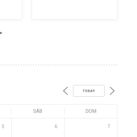
>
TODAY
SÁB
DOM
5
6
7