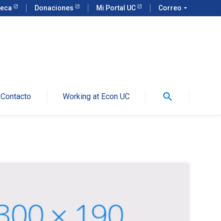
teca
Donaciones
Mi Portal UC
Correo
arrow_drop_down
search
Contacto
Working at Econ UC