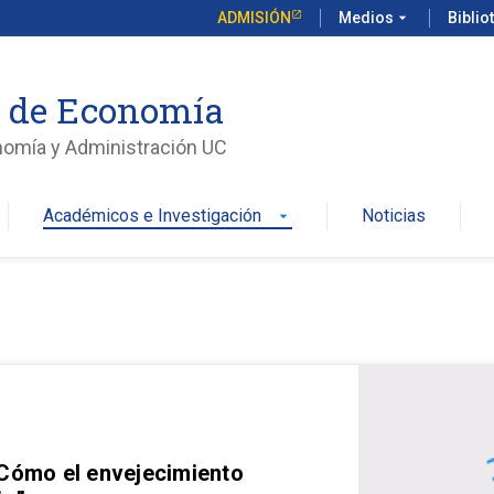
ADMISIÓN
Medios
arrow_drop_down
Biblio
o de Economía
nomía y Administración UC
Académicos e Investigación
Noticias
arrow_drop_down
 Cómo el envejecimiento