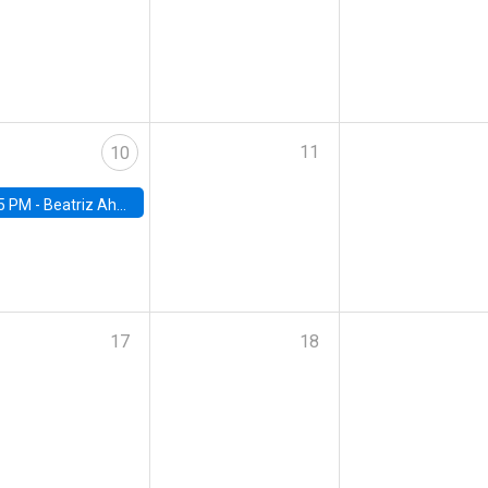
11
10
5 PM -
Beatriz Ahumada, PhD candidate, Universidad de Pittsburgh
17
18