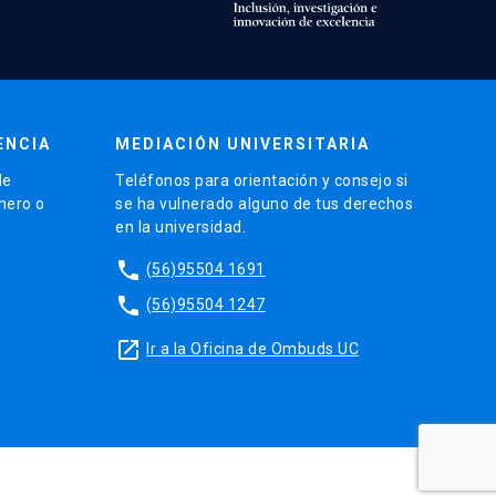
ENCIA
MEDIACIÓN UNIVERSITARIA
de
Teléfonos para orientación y consejo si
énero o
se ha vulnerado alguno de tus derechos
en la universidad.
phone
(56)95504 1691
phone
(56)95504 1247
launch
Ir a la Oficina de Ombuds UC