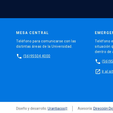
MESA CENTRAL
EMERGE
Teléfono para comunicarse con las
Teléfono e
distintas áreas de la Universidad.
situación 
dentro de
phone
(56)95504 4000
phone
(56)9
launch
Ir al 
Diseño y desarrollo:
Urantiacos
Asesoría:
Dirección Dig