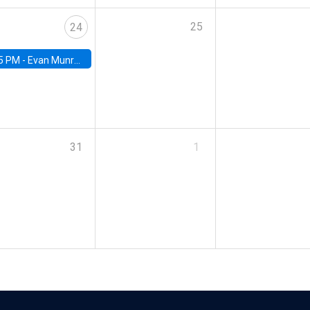
25
24
5 PM -
Evan Munro, Neyman Visiting Assistant Professor in the Department of Statistics at UC Berkeley
31
1