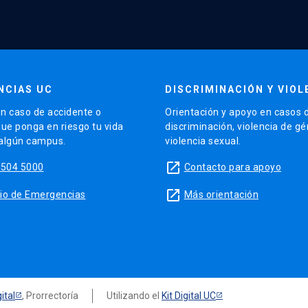
NCIAS UC
DISCRIMINACIÓN Y VIOL
n caso de accidente o
Orientación y apoyo en casos 
que ponga en riesgo tu vida
discriminación, violencia de g
 algún campus.
violencia sexual.
launch
5504 5000
Contacto para apoyo
launch
sitio de Emergencias
Más orientación
ital
, Prorrectoría
Utilizando el
Kit Digital UC