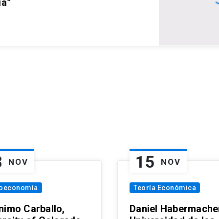
ia”
8
15
NOV
NOV
oeconomía
Teoría Económica
nimo Carballo,
Daniel Habermacher