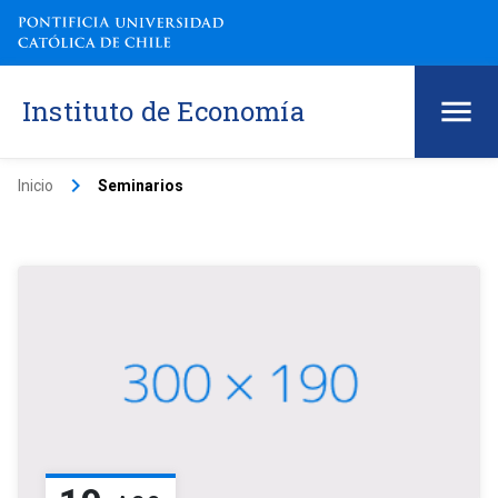
Instituto de Economía
keyboard_arrow_right
Inicio
Seminarios