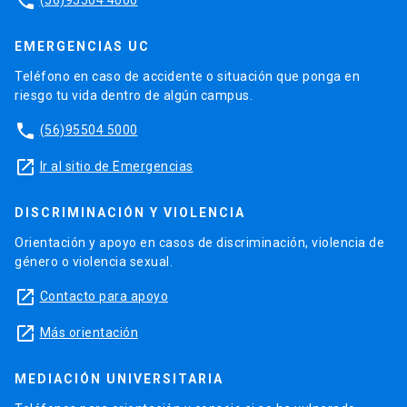
phone
EMERGENCIAS UC
Teléfono en caso de accidente o situación que ponga en
riesgo tu vida dentro de algún campus.
phone
(56)95504 5000
launch
Ir al sitio de Emergencias
DISCRIMINACIÓN Y VIOLENCIA
Orientación y apoyo en casos de discriminación, violencia de
género o violencia sexual.
launch
Contacto para apoyo
launch
Más orientación
MEDIACIÓN UNIVERSITARIA