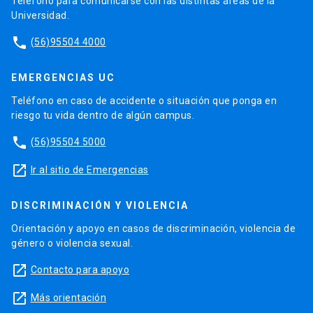
Teléfono para comunicarse con las distintas áreas de la
Universidad.
phone
(56)95504 4000
EMERGENCIAS UC
Teléfono en caso de accidente o situación que ponga en
riesgo tu vida dentro de algún campus.
phone
(56)95504 5000
launch
Ir al sitio de Emergencias
DISCRIMINACIÓN Y VIOLENCIA
Orientación y apoyo en casos de discriminación, violencia de
género o violencia sexual.
launch
Contacto para apoyo
launch
Más orientación