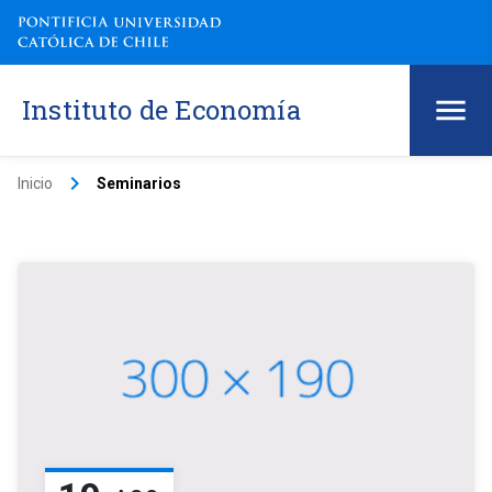
Instituto de Economía
keyboard_arrow_right
Inicio
Seminarios