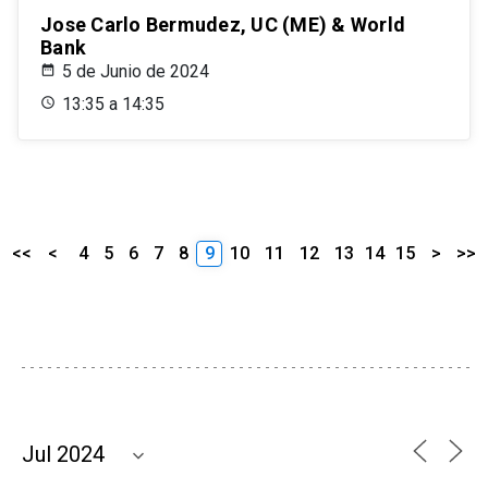
Jose Carlo Bermudez, UC (ME) & World
Bank
5 de Junio de 2024
13:35 a 14:35
<<
<
4
5
6
7
8
9
10
11
12
13
14
15
>
>>