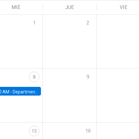
MIÉ
JUE
VIE
1
2
9
8
0 AM -
Department Seminar: James Robinson
16
15