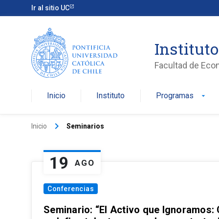
Ir al sitio UC
Institut
Facultad de Eco
Inicio
Instituto
Programas
arrow_drop_down
keyboard_arrow_right
Inicio
Seminarios
19
AGO
Conferencias
Seminario: “El Activo que Ignoramos: