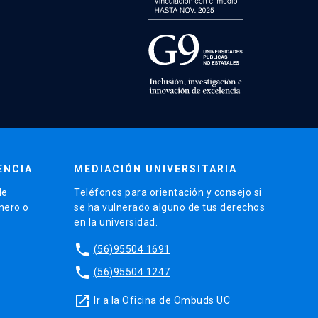
ENCIA
MEDIACIÓN UNIVERSITARIA
de
Teléfonos para orientación y consejo si
énero o
se ha vulnerado alguno de tus derechos
en la universidad.
phone
(56)95504 1691
phone
(56)95504 1247
launch
Ir a la Oficina de Ombuds UC