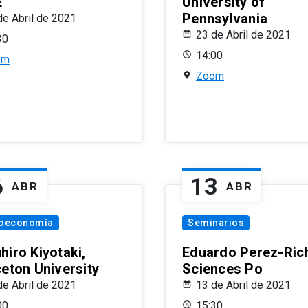
E
University of
Pennsylvania
de Abril de 2021
23 de Abril de 2021
30
14:00
om
Zoom
6
13
ABR
ABR
oeconomía
Seminarios
hiro Kiyotaki,
Eduardo Perez-Rich
ceton University
Sciences Po
de Abril de 2021
13 de Abril de 2021
00
15:30