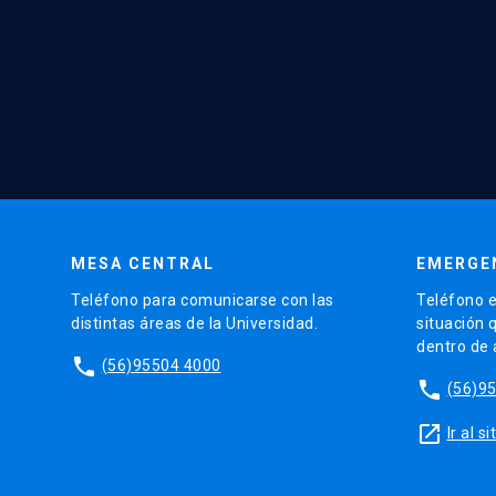
MESA CENTRAL
EMERGE
Teléfono para comunicarse con las
Teléfono e
distintas áreas de la Universidad.
situación 
dentro de
phone
(56)95504 4000
phone
(56)9
launch
Ir al 