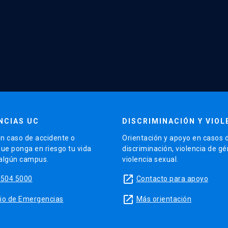
NCIAS UC
DISCRIMINACIÓN Y VIOL
n caso de accidente o
Orientación y apoyo en casos 
que ponga en riesgo tu vida
discriminación, violencia de g
 algún campus.
violencia sexual.
launch
5504 5000
Contacto para apoyo
launch
sitio de Emergencias
Más orientación