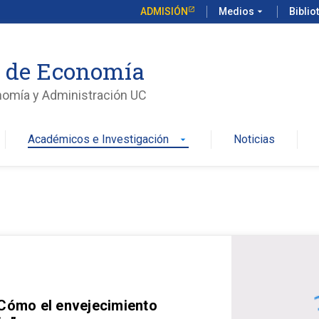
ADMISIÓN
Medios
arrow_drop_down
Biblio
o de Economía
nomía y Administración UC
Académicos e Investigación
Noticias
arrow_drop_down
 Cómo el envejecimiento