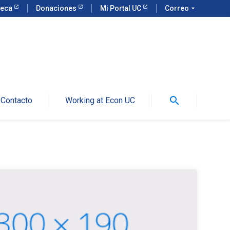
teca
Donaciones
Mi Portal UC
Correo
arrow_drop_down
search
Contacto
Working at Econ UC