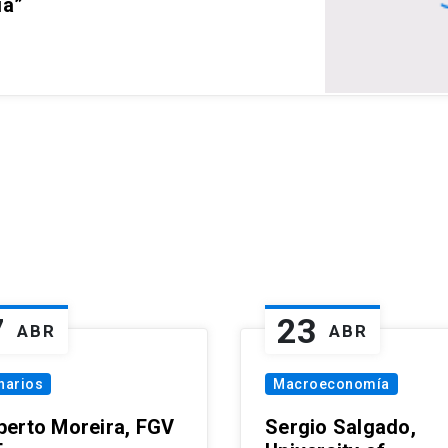
ia”
7
23
ABR
ABR
narios
Macroeconomía
erto Moreira, FGV
Sergio Salgado,