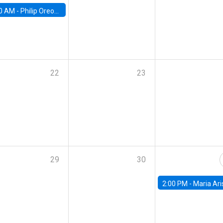
0 AM -
Philip Oreopolous, University of Toronto
22
23
29
30
2:00 PM -
Maria Aristizabal-Ramirez, FED