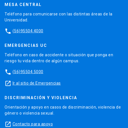
MESA CENTRAL
Teléfono para comunicarse con las distintas áreas de la
Universidad.
phone
(56)95504 4000
EMERGENCIAS UC
Teléfono en caso de accidente o situación que ponga en
riesgo tu vida dentro de algún campus.
phone
(56)95504 5000
launch
Ir al sitio de Emergencias
DISCRIMINACIÓN Y VIOLENCIA
Orientación y apoyo en casos de discriminación, violencia de
género o violencia sexual.
launch
Contacto para apoyo