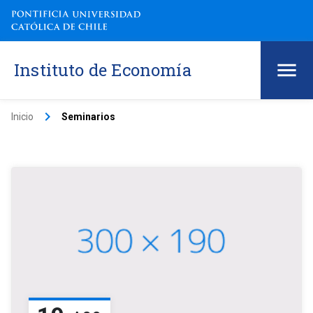
Instituto de Economía
keyboard_arrow_right
Inicio
Seminarios