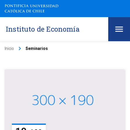
Instituto de Economía
keyboard_arrow_right
Inicio
Seminarios