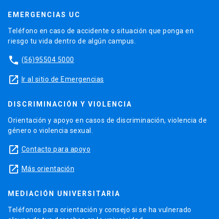
EMERGENCIAS UC
Teléfono en caso de accidente o situación que ponga en
riesgo tu vida dentro de algún campus.
phone
(56)95504 5000
launch
Ir al sitio de Emergencias
DISCRIMINACIÓN Y VIOLENCIA
Orientación y apoyo en casos de discriminación, violencia de
género o violencia sexual.
launch
Contacto para apoyo
launch
Más orientación
MEDIACIÓN UNIVERSITARIA
Teléfonos para orientación y consejo si se ha vulnerado