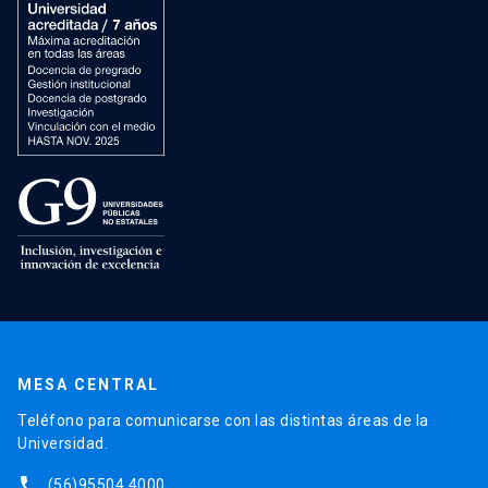
MESA CENTRAL
Teléfono para comunicarse con las distintas áreas de la
Universidad.
phone
(56)95504 4000