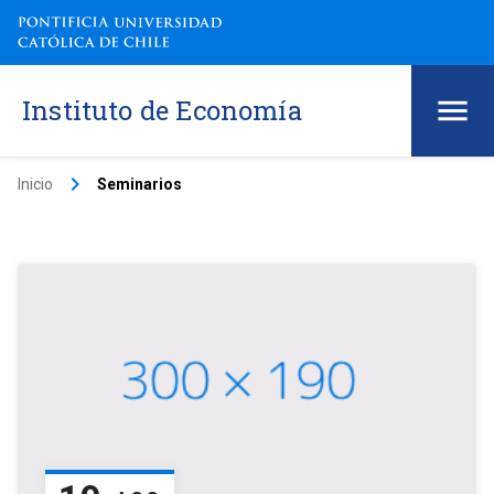
Instituto de Economía
keyboard_arrow_right
Inicio
Seminarios