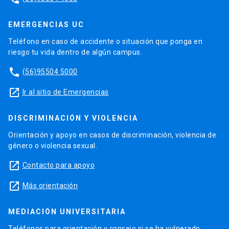
EMERGENCIAS UC
Teléfono en caso de accidente o situación que ponga en
riesgo tu vida dentro de algún campus.
phone
(56)95504 5000
launch
Ir al sitio de Emergencias
DISCRIMINACIÓN Y VIOLENCIA
Orientación y apoyo en casos de discriminación, violencia de
género o violencia sexual.
launch
Contacto para apoyo
launch
Más orientación
MEDIACIÓN UNIVERSITARIA
Teléfonos para orientación y consejo si se ha vulnerado