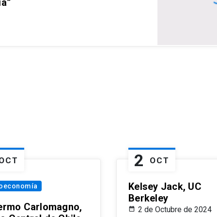
ia”
2
OCT
OCT
Kelsey Jack, UC
oeconomía
Berkeley
lermo Carlomagno,
2 de Octubre de 2024