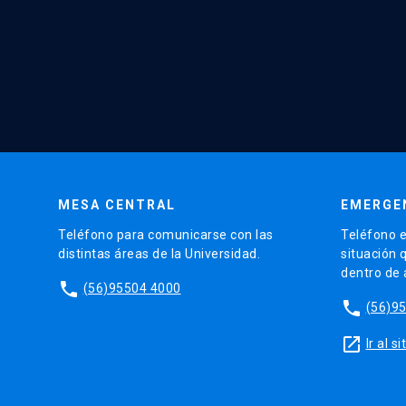
MESA CENTRAL
EMERGE
Teléfono para comunicarse con las
Teléfono e
distintas áreas de la Universidad.
situación 
dentro de
phone
(56)95504 4000
phone
(56)9
launch
Ir al 