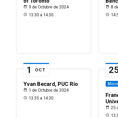
of Toronto
Banc
9 de Octubre de 2024
8 d
13:30 a 14:30
14:
1
2
OCT
Yvan Becard, PUC Río
Micr
1 de Octubre de 2024
Fran
13:35 a 14:30
Univ
25 
13: