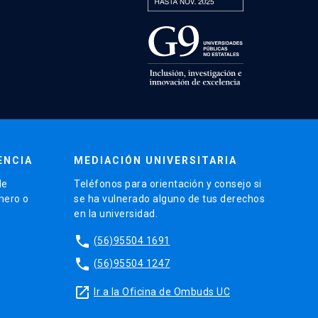
ENCIA
MEDIACIÓN UNIVERSITARIA
de
Teléfonos para orientación y consejo si
énero o
se ha vulnerado alguno de tus derechos
en la universidad.
phone
(56)95504 1691
phone
(56)95504 1247
launch
Ir a la Oficina de Ombuds UC