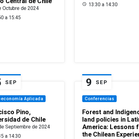
o Central de Chile
13:30 a 14:30
e Octubre de 2024
50 a 15:45
5
9
SEP
SEP
oeconomía Aplicada
Conferencias
cisco Pino,
Forest and Indigen
ersidad de Chile
land policies in Lati
America: Lessons 
de Septiembre de 2024
the Chilean Experi
35 a 14:30