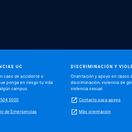
NCIAS UC
DISCRIMINACIÓN Y VIOL
n caso de accidente o
Orientación y apoyo en casos 
que ponga en riesgo tu vida
discriminación, violencia de g
 algún campus.
violencia sexual.
launch
5504 5000
Contacto para apoyo
launch
sitio de Emergencias
Más orientación