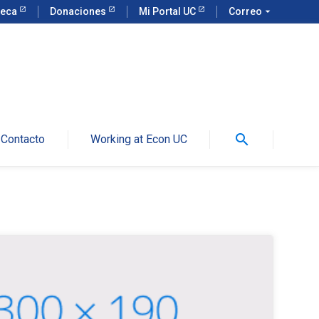
teca
Donaciones
Mi Portal UC
Correo
arrow_drop_down
search
Contacto
Working at Econ UC