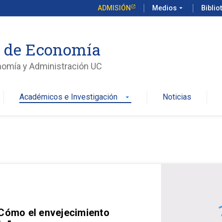
ADMISIÓN
Medios
arrow_drop_down
Biblio
o de Economía
nomía y Administración UC
Académicos e Investigación
Noticias
arrow_drop_down
 Cómo el envejecimiento