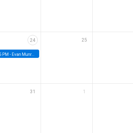
25
24
5 PM -
Evan Munro, Neyman Visiting Assistant Professor in the Department of Statistics at UC Berkeley
31
1