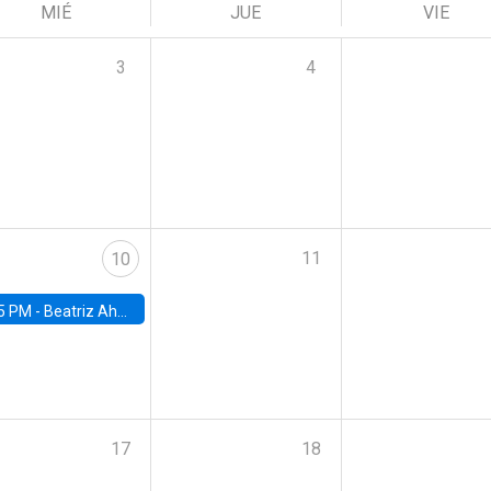
MIÉ
JUE
VIE
3
4
11
10
5 PM -
Beatriz Ahumada, PhD candidate, Universidad de Pittsburgh
17
18