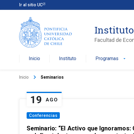
Ir al sitio UC
Institut
Facultad de Eco
Inicio
Instituto
Programas
arrow_drop_down
keyboard_arrow_right
Inicio
Seminarios
19
AGO
Conferencias
Seminario: “El Activo que Ignoramos: