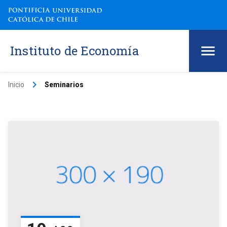
Instituto de Economía
keyboard_arrow_right
Inicio
Seminarios