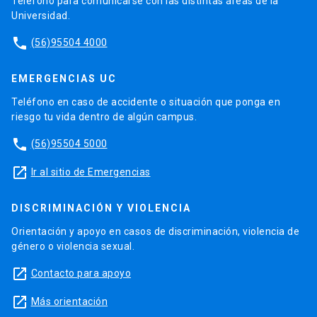
Teléfono para comunicarse con las distintas áreas de la
Universidad.
phone
(56)95504 4000
EMERGENCIAS UC
Teléfono en caso de accidente o situación que ponga en
riesgo tu vida dentro de algún campus.
phone
(56)95504 5000
launch
Ir al sitio de Emergencias
DISCRIMINACIÓN Y VIOLENCIA
Orientación y apoyo en casos de discriminación, violencia de
género o violencia sexual.
launch
Contacto para apoyo
launch
Más orientación