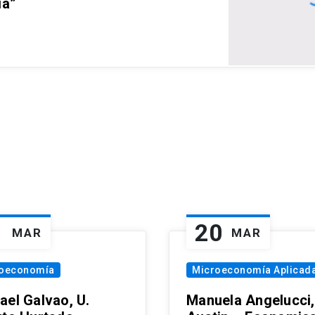
ia”
1
20
MAR
MAR
oeconomía
Microeconomía Aplicad
ael Galvao, U.
Manuela Angelucci,