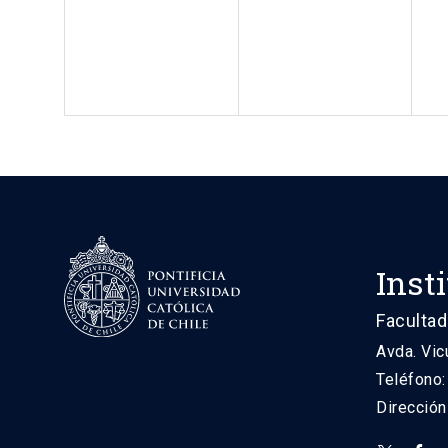
Inst
Facultad
Avda. Vic
Teléfono
Direcció