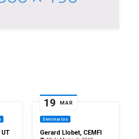
19
MAR
a
Seminarios
 UT
Gerard Llobet, CEMFI