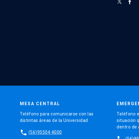
MESA CENTRAL
EMERGE
Teléfono para comunicarse con las
Teléfono e
distintas áreas de la Universidad.
situación 
dentro de
phone
(56)95504 4000
phone
(56)9