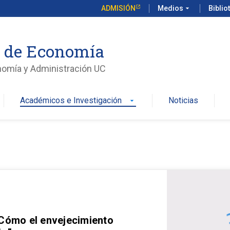
ADMISIÓN
Medios
arrow_drop_down
Biblio
o de Economía
nomía y Administración UC
Académicos e Investigación
Noticias
arrow_drop_down
 Cómo el envejecimiento