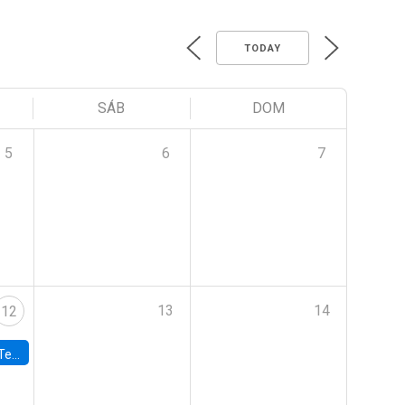
TODAY
SÁB
DOM
5
6
7
13
14
12
 UDP