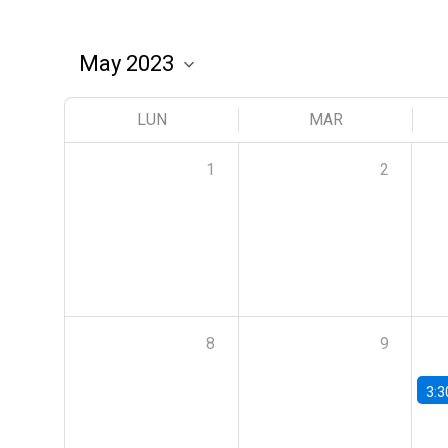
LUN
MAR
1
2
8
9
3:3