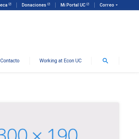
teca
Donaciones
Mi Portal UC
Correo
arrow_drop_down
search
Contacto
Working at Econ UC