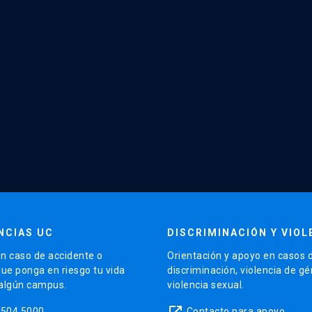
NCIAS UC
DISCRIMINACIÓN Y VIOL
n caso de accidente o
Orientación y apoyo en casos 
que ponga en riesgo tu vida
discriminación, violencia de g
 algún campus.
violencia sexual.
launch
5504 5000
Contacto para apoyo