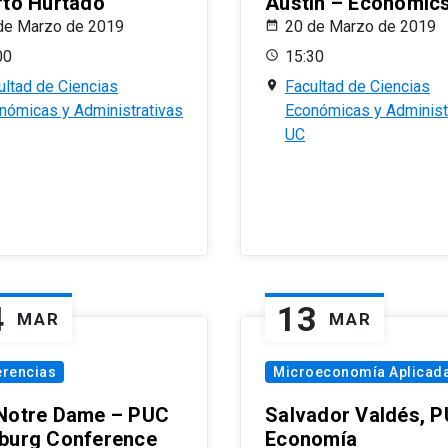
rto Hurtado
Austin – Economic
de Marzo de 2019
20 de Marzo de 2019
00
15:30
ultad de Ciencias
Facultad de Ciencias
nómicas y Administrativas
Económicas y Administ
UC
4
13
MAR
MAR
erencias
Microeconomía Aplicad
Notre Dame – PUC
Salvador Valdés, 
burg Conference
Economía