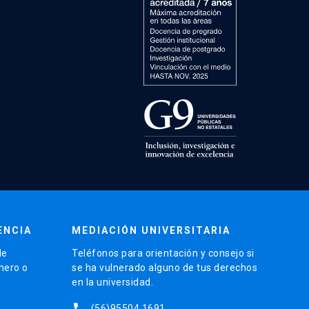
ENCIA
MEDIACIÓN UNIVERSITARIA
de
Teléfonos para orientación y consejo si
énero o
se ha vulnerado alguno de tus derechos
en la universidad.
phone
(56)95504 1691