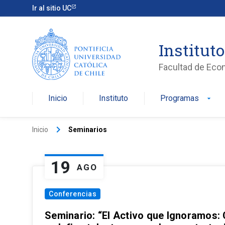
Ir al sitio UC
Institut
Facultad de Eco
Inicio
Instituto
Programas
arrow_drop_down
keyboard_arrow_right
Inicio
Seminarios
19
AGO
Conferencias
Seminario: “El Activo que Ignoramos: