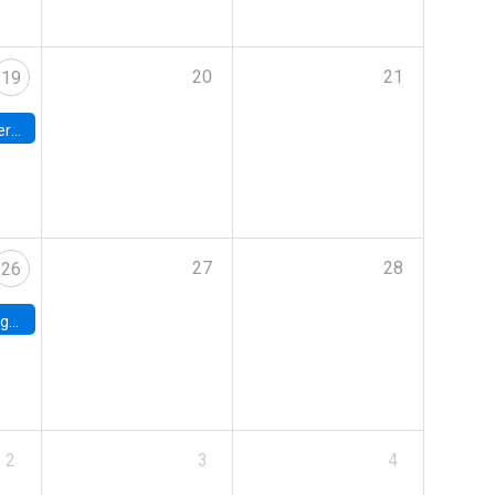
20
21
19
umbia
27
28
26
uke
2
3
4