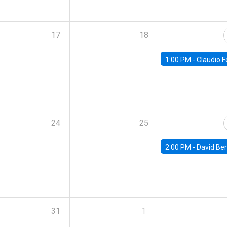
17
18
1:00 PM -
Claudio Ferraz, British Col
24
25
2:00 PM -
David Berger, D
31
1