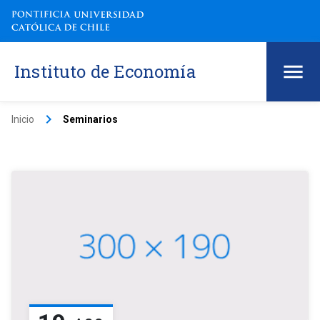
Instituto de Economía
keyboard_arrow_right
Inicio
Seminarios