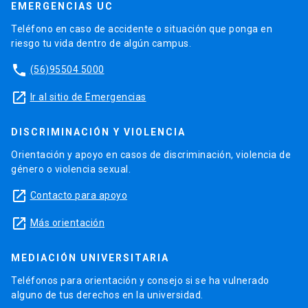
EMERGENCIAS UC
Teléfono en caso de accidente o situación que ponga en
riesgo tu vida dentro de algún campus.
phone
(56)95504 5000
launch
Ir al sitio de Emergencias
DISCRIMINACIÓN Y VIOLENCIA
Orientación y apoyo en casos de discriminación, violencia de
género o violencia sexual.
launch
Contacto para apoyo
launch
Más orientación
MEDIACIÓN UNIVERSITARIA
Teléfonos para orientación y consejo si se ha vulnerado
alguno de tus derechos en la universidad.