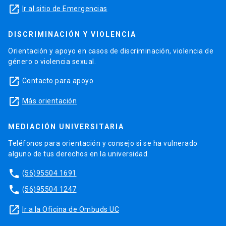
launch
Ir al sitio de Emergencias
DISCRIMINACIÓN Y VIOLENCIA
Orientación y apoyo en casos de discriminación, violencia de
género o violencia sexual.
launch
Contacto para apoyo
launch
Más orientación
MEDIACIÓN UNIVERSITARIA
Teléfonos para orientación y consejo si se ha vulnerado
alguno de tus derechos en la universidad.
phone
(56)95504 1691
phone
(56)95504 1247
launch
Ir a la Oficina de Ombuds UC