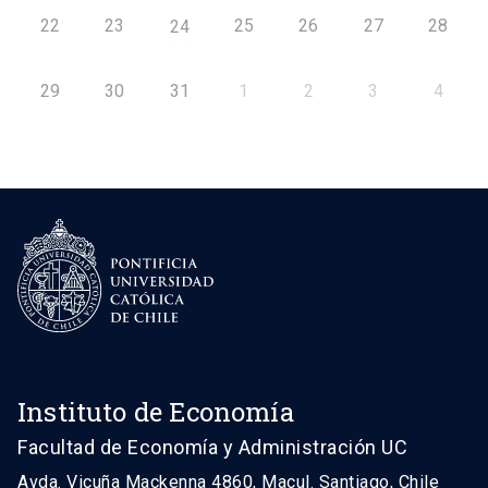
22
23
25
26
27
28
24
29
30
31
1
2
3
4
Instituto de Economía
Facultad de Economía y Administración UC
Avda. Vicuña Mackenna 4860, Macul. Santiago, Chile