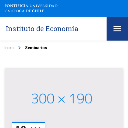
Instituto de Economía
keyboard_arrow_right
Inicio
Seminarios