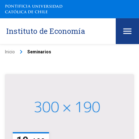
Instituto de Economía
keyboard_arrow_right
Inicio
Seminarios