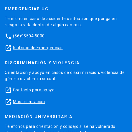
EMERGENCIAS UC
Teléfono en caso de accidente o situación que ponga en
riesgo tu vida dentro de algún campus.
phone
(56)95504 5000
launch
Ir al sitio de Emergencias
DISCRIMINACIÓN Y VIOLENCIA
Orientación y apoyo en casos de discriminación, violencia de
género o violencia sexual.
launch
Contacto para apoyo
launch
Más orientación
MEDIACIÓN UNIVERSITARIA
Teléfonos para orientación y consejo si se ha vulnerado